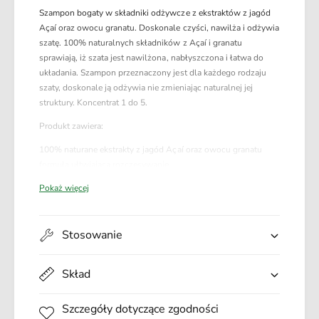
v
r
Szampon bogaty w składniki odżywcze z ekstraktów z jagód
e
E
Açaí oraz owocu granatu. Doskonale czyści, nawilża i odżywia
r
v
szatę. 100% naturalnych składników z Açaí i granatu
B
e
sprawiają, iż szata jest nawilżona, nabłyszczona i łatwa do
a
r
układania. Szampon przeznaczony jest dla każdego rodzaju
t
B
szaty, doskonale ją odżywia nie zmieniając naturalnej jej
h
a
struktury. Koncentrat 1 do 5.
S
t
h
Produkt zawiera:
h
a
S
100% naturane ekstrakty z jagód Açaí oraz owocu granatu
m
h
formuła ułtwiająca rozczesywanie
p
a
kompleks nawilżający
o
Pokaż więcej
m
skoncentrowana formuła - zalecane rozcieńczenie 1:5
o
p
Produkt NIE zawiera:
S
o
z
Stosowanie
parabenów
o
a
kolorantów
S
m
sylikonów
z
Skład
p
składników pochodzenia zwierzęcego
a
o
pochodnych ropy naftowej
m
n
Szczegóły dotyczące zgodności
Sposób użycia:
p
K