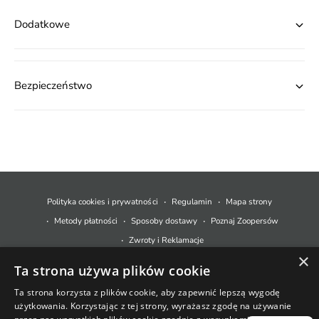
Dodatkowe
Bezpieczeństwo
M
e
t
Polityka cookies i prywatności
Regulamin
Mapa strony
o
Metody płatności
Sposoby dostawy
Poznaj Zoopersów
d
Zwroty i Reklamacje
y
×
Ta strona używa plików cookie
p
© 2026,
Zoopers.pl
.
Technologia Shopify
ł
Ta strona korzysta z plików cookie, aby zapewnić lepszą wygodę
użytkowania. Korzystając z tej strony, wyrażasz zgodę na używanie
a
+48 733 550 021