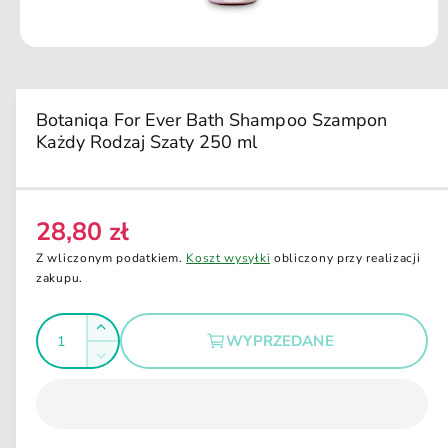
u
k
ci
O
e
t
w
ó
r
Botaniqa For Ever Bath Shampoo Szampon
z
Każdy Rodzaj Szaty 250 ml
m
u
l
t
i
m
28,80 zł
C
e
d
e
Z wliczonym podatkiem.
Koszt wysyłki
obliczony przy realizacji
i
n
zakupu.
a
1
a
w
I
o
r
Z
k
WYPRZEDANE
e
l
n
w
Z
i
g
i
o
m
e
ę
u
m
ś
n
o
k
l
i
d
ć
s
a