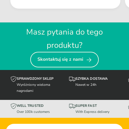
Masz pytania do tego
produktu?
Skontaktuj się z nami
SPRAWDZONY SKLEP
SZYBKA DOSTAWA
Wyróżniony wieloma
Nawet w 24h
nagrodami
WELL TRUSTED
SUPER FAST
Over 100k customers
With Express delivery