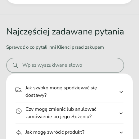
m
Ł
l
a
d
o
Najczęściej zadawane pytania
w
a
Sprawdź o co pytali inni Klienci przed zakupem
n
i
Wpisz wyszukiwane słowo
e
.
.
Jak szybko mogę spodziewać się
.
dostawy?
Czy mogę zmienić lub anulować
zamówienie po jego złożeniu?
Jak mogę zwrócić produkt?