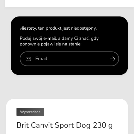
s
n
n
l
z
y
a
o
m
i
ś
l
ć
o
Niestety, ten produkt jest niedostępny.
d
ś
l
ć
Podaj swój e-mail, a damy Ci znać, gdy
a
ponownie pojawi się na stanie:
d
B
l
r
a
Email
i
B
t
r
C
i
a
t
n
C
v
a
i
n
t
v
S
Wyprzedane
i
p
t
Brit Canvit Sport Dog 230 g
o
S
r
p