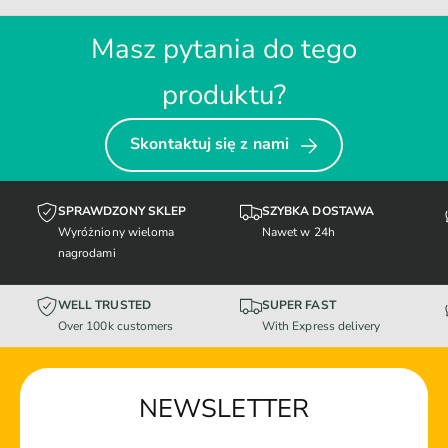
Masz pytania do tego
produktu?
Skontaktuj się z nami
SPRAWDZONY SKLEP
SZYBKA DOSTAWA
Wyróżniony wieloma
Nawet w 24h
nagrodami
WELL TRUSTED
SUPER FAST
Over 100k customers
With Express delivery
NEWSLETTER