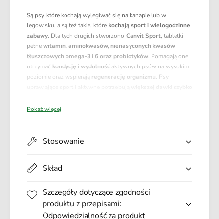
t
o
D
Są psy, które kochają wylegiwać się na kanapie lub w
r
o
legowisku, a są też takie, które
kochają sport i wielogodzinne
t
g
zabawy
. Dla tych drugich stworzono
Canvit Sport
, tabletki
D
2
pełne
witamin, aminokwasów, nienasyconych kwasów
o
3
tłuszczowych omega-3 i 6 oraz probiotyków
. Pomagają one
g
0
utrzymać
kondycję i wydolność
aktywnych psów na wysokim
2
g
poziomie oraz wspierają
regenerację organizmu
. Psy
3
uprawiające sport i aktywne potrzebują
większej dawki szybko
0
przyswajalnej energii
oraz substancji wspomagających
g
rozwój mięśni
, takich jak te zawarte w Canvit.
Pokaż więcej
Główne zalety produktu:
Stosowanie
Przyspiesza
regenerację mięśni
i metabolizm
energetyczny
Skład
Pomaga w
utrzymaniu kondycji
psów sportywych oraz
pracujących
Szczegóły dotyczące zgodności
Odpowiedni dla
suk po urodzeniu
, w okresie
laktacji
oraz
produktu z przepisami:
psów w okresie
rekonwalescencji
Odpowiedzialność za produkt