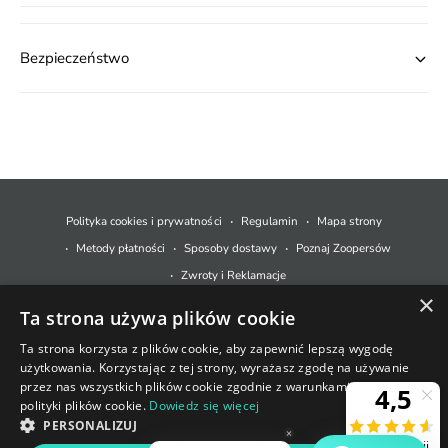
Bezpieczeństwo
M
e
t
Polityka cookies i prywatności
Regulamin
Mapa strony
o
Metody płatności
Sposoby dostawy
Poznaj Zoopersów
d
Zwroty i Reklamacje
y
×
Ta strona używa plików cookie
p
© 2026,
Zoopers.pl
.
Technologia Shopify
ł
Ta strona korzysta z plików cookie, aby zapewnić lepszą wygodę
użytkowania. Korzystając z tej strony, wyrażasz zgodę na używanie
a
+48 733 550 021
przez nas wszystkich plików cookie zgodnie z warunkami naszej
t
polityki plików cookie.
Dowiedz się więcej
sklep@zoopers.pl
Ostatnie sztuki!
n
PERSONALIZUJ
Godziny pracy infolinii