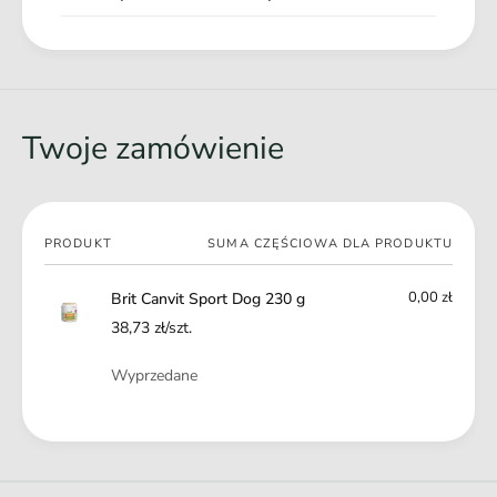
Twoje zamówienie
Twój
PRODUKT
SUMA CZĘŚCIOWA DLA PRODUKTU
koszyk
0,00 zł
Brit Canvit Sport Dog 230 g
38,73 zł/szt.
Ilość
Wyprzedane
Ł
a
d