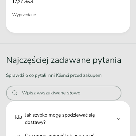
17,27 zł/szt.
Ilość
Wyprzedane
Ł
a
d
o
Najczęściej zadawane pytania
w
a
Sprawdź o co pytali inni Klienci przed zakupem
n
i
Wpisz wyszukiwane słowo
e
.
.
Jak szybko mogę spodziewać się
.
dostawy?
Czy mogę zmienić lub anulować