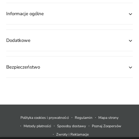
Informacje ogólne
Dodatkowe
Bezpieczeństwo
M
e
t
Polityka cookies i prywatności
Regulamin
Mapa strony
o
Metody płatności
Sposoby dostawy
Poznaj Zoopersów
d
Zwroty i Reklamacje