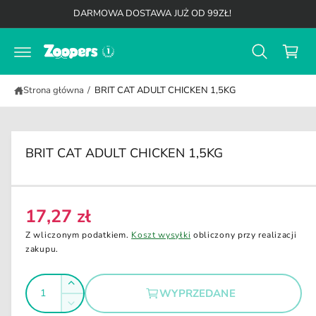
K
d
DARMOWA DOSTAWA JUŻ OD 99ZŁ!
o
o
t
s
r
z
e
ś
y
c
Strona główna
/
BRIT CAT ADULT CHICKEN 1,5KG
k
i
BRIT CAT ADULT CHICKEN 1,5KG
17,27 zł
C
e
Z wliczonym podatkiem.
Koszt wysyłki
obliczony przy realizacji
n
zakupu.
a
I
r
Z
WYPRZEDANE
e
l
w
Z