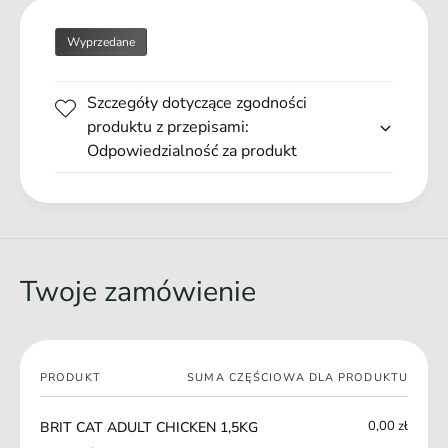
T
U
A
L
Wyprzedane
D
T
U
C
L
Szczegóły dotyczące zgodności
H
T
I
produktu z przepisami:
C
C
Odpowiedzialność za produkt
H
K
I
E
C
N
K
1
E
,
N
5
1
Twoje zamówienie
K
,
G
5
K
G
Twój
PRODUKT
SUMA CZĘŚCIOWA DLA PRODUKTU
koszyk
0,00 zł
BRIT CAT ADULT CHICKEN 1,5KG