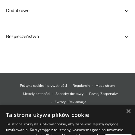
Dodatkowe
Bezpieczeństwo
M
e
t
Polityka cookies i prywatności
Regulamin
Mapa strony
o
Metody płatności
Sposoby dostawy
Poznaj Zoopersów
d
Zwroty i Reklamacje
y
×
Ta strona używa plików cookie
p
© 2026,
Zoopers.pl
.
Technologia Shopify
ł
Ta strona korzysta z plików cookie, aby zapewnić lepszą wygodę
użytkowania. Korzystając z tej strony, wyrażasz zgodę na używanie
a
+48 733 550 021