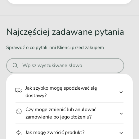
Ł
a
d
o
Najczęściej zadawane pytania
w
a
Sprawdź o co pytali inni Klienci przed zakupem
n
i
Wpisz wyszukiwane słowo
e
.
.
Jak szybko mogę spodziewać się
.
dostawy?
Czy mogę zmienić lub anulować
zamówienie po jego złożeniu?
Jak mogę zwrócić produkt?