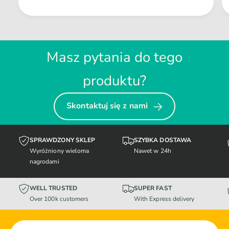
Masz pytania do tego
produktu?
Skontaktuj się z nami
SPRAWDZONY SKLEP
SZYBKA DOSTAWA
Wyróżniony wieloma
Nawet w 24h
nagrodami
WELL TRUSTED
SUPER FAST
Over 100k customers
With Express delivery