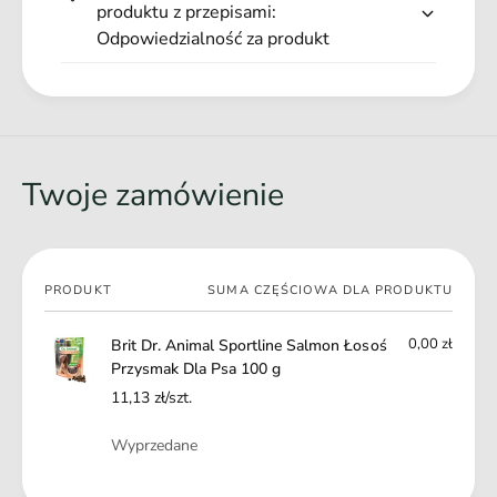
o
produktu z przepisami:
r
ś
Odpowiedzialność za produkt
z
P
y
r
s
z
m
y
a
s
k
m
Twoje zamówienie
D
a
l
k
a
D
P
l
s
Twój
a
PRODUKT
SUMA CZĘŚCIOWA DLA PRODUKTU
a
koszyk
P
1
s
0,00 zł
Brit Dr. Animal Sportline Salmon Łosoś
0
a
Przysmak Dla Psa 100 g
0
1
g
11,13 zł/szt.
0
0
Ilość
Wyprzedane
g