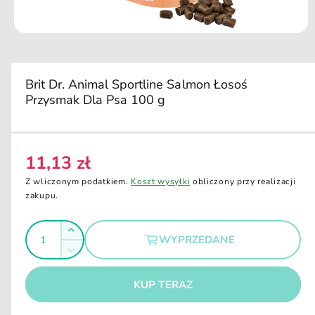
u
k
ci
O
e
t
w
ó
r
Brit Dr. Animal Sportline Salmon Łosoś
z
Przysmak Dla Psa 100 g
m
u
l
t
i
m
11,13 zł
C
e
d
e
Z wliczonym podatkiem.
Koszt wysyłki
obliczony przy realizacji
i
n
zakupu.
a
1
a
w
I
o
r
Z
k
WYPRZEDANE
e
l
n
w
Z
i
g
i
o
m
e
ę
u
m
KUP TERAZ
ś
n
o
k
l
i
d
ć
s
a