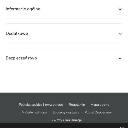
Informacje ogólne
Dodatkowe
Bezpieczeństwo
M
e
t
Polityka cookies i prywatności
Regulamin
Mapa strony
o
Metody płatności
Sposoby dostawy
Poznaj Zoopersów
d
Zwroty i Reklamacje
y