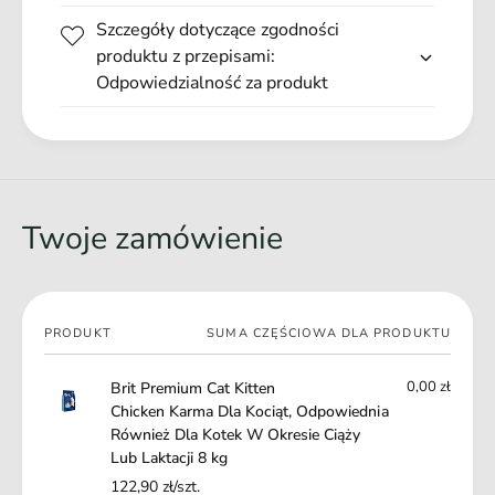
a
Bez pszenicy, kukurydzy oraz soi
a
Szczegóły dotyczące zgodności
r
Karma wzbogacona o składniki funkcjonalne np.:
m
produktu z przepisami:
rozmaryn, goździki, cytrusy, kurkuma
D
a
Odpowiedzialność za produkt
l
Wysoka smakowitość
a
D
Bogata w kwasy tłuszczowe Omega-3
K
l
Wsparcie odporności od pierwszych dni życia
o
a
c
Wysoka zawartość tauryny
K
i
o
Twoje zamówienie
ą
c
t
i
,
ą
O
t
d
Twój
,
PRODUKT
SUMA CZĘŚCIOWA DLA PRODUKTU
p
koszyk
O
o
d
0,00 zł
Brit Premium Cat Kitten
w
p
Chicken Karma Dla Kociąt, Odpowiednia
i
o
Również Dla Kotek W Okresie Ciąży
e
w
Lub Laktacji 8 kg
d
i
n
122,90 zł/szt.
e