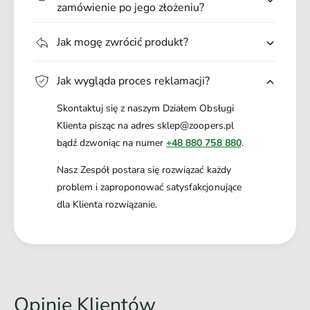
r
zamówienie po jego złożeniu?
O
e
k
s
r
Jak mogę zwrócić produkt?
i
e
e
s
C
Jak wygląda proces reklamacji?
i
i
e
ą
Skontaktuj się z naszym Działem Obsługi
C
ż
i
Klienta pisząc na adres sklep@zoopers.pl
y
ą
bądź dzwoniąc na numer
+48 880 758 880
.
L
ż
u
y
Nasz Zespół postara się rozwiązać każdy
b
L
problem i zaproponować satysfakcjonujące
L
u
dla Klienta rozwiązanie.
a
b
k
L
t
a
a
k
c
t
j
a
i
Opinie Klientów
c
8