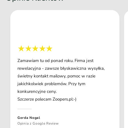
j
k
i
g
8
k
g
Zamawiam tu od ponad roku. Firma jest
rewelacyjna - zawsze błyskawiczna wysyłka,
świetny kontakt mailowy, pomoc w razie
jakichkolwiek problemów. Przy tym
konkurencyjne ceny.
Szczerze polecam Zoopers.pl:-)
Gerda Nogal
Opinia z Google Review