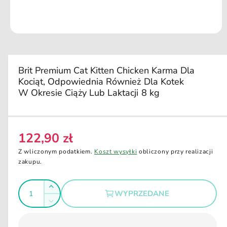
d
u
k
ci
O
e
t
w
ó
r
Brit Premium Cat Kitten Chicken Karma Dla
z
Kociąt, Odpowiednia Również Dla Kotek
m
u
W Okresie Ciąży Lub Laktacji 8 kg
l
t
i
m
e
122,90 zł
d
C
i
e
a
Z wliczonym podatkiem.
Koszt wysyłki
obliczony przy realizacji
1
n
zakupu.
w
a
o
k
I
r
n
Z
WYPRZEDANE
i
e
l
w
e
Z
g
i
m
o
m
o
ę
u
ś
n
d