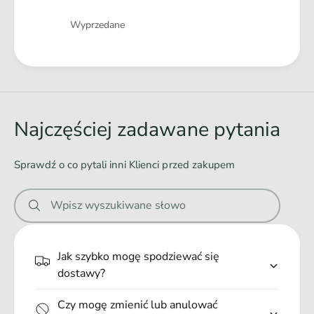
i
d
Ilość
a
Wyprzedane
n
R
i
ó
a
Ł
w
R
a
n
ó
i
d
w
e
n
o
Najczęściej zadawane pytania
ż
i
w
D
e
a
l
ż
Sprawdź o co pytali inni Klienci przed zakupem
a
n
D
K
l
i
o
Wpisz wyszukiwane słowo
a
e
t
K
e
.
o
k
t
.
Jak szybko mogę spodziewać się
W
e
.
dostawy?
k
O
W
k
Czy mogę zmienić lub anulować