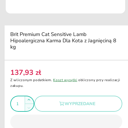
u
k
ci
O
e
t
w
ó
r
Brit Premium Cat Sensitive Lamb
z
Hipoalergiczna Karma Dla Kota z Jagnięciną 8
m
u
kg
l
t
i
m
e
137,93 zł
d
C
i
e
a
Z wliczonym podatkiem.
Koszt wysyłki
obliczony przy realizacji
1
n
zakupu.
w
a
o
k
I
r
n
Z
WYPRZEDANE
i
e
l
w
e
Z
g
i
m
o
m
o
ę
u
ś
n
d
k
l
a