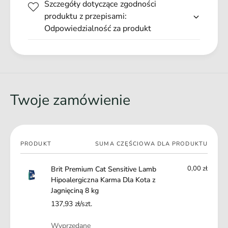
l
Szczegóły dotyczące zgodności
o
e
Wsparcie odporności od pierwszych dni życia
a
produktu z przepisami:
r
l
Odpowiedzialność za produkt
Wysoka zawartość tauryny
g
e
i
r
c
g
z
i
n
c
a
z
Twoje zamówienie
K
n
a
a
r
K
m
a
a
Twój
r
PRODUKT
SUMA CZĘŚCIOWA DLA PRODUKTU
D
koszyk
m
l
a
0,00 zł
Brit Premium Cat Sensitive Lamb
a
D
Hipoalergiczna Karma Dla Kota z
K
l
Jagnięciną 8 kg
o
a
t
137,93 zł/szt.
K
a
o
Ilość
z
Wyprzedane