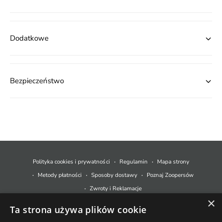
Dodatkowe
Bezpieczeństwo
M
e
t
Polityka cookies i prywatności
Regulamin
Mapa strony
o
Metody płatności
Sposoby dostawy
Poznaj Zoopersów
d
Zwroty i Reklamacje
y
×
Ta strona używa plików cookie
p
© 2026,
Zoopers.pl
.
Technologia Shopify