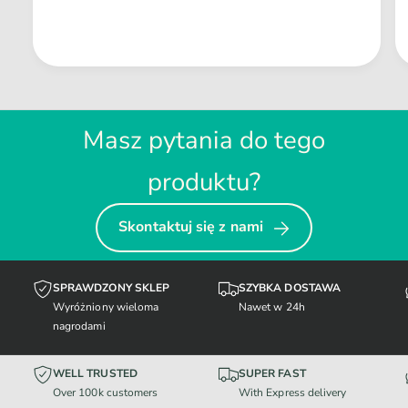
Masz pytania do tego
produktu?
Skontaktuj się z nami
SPRAWDZONY SKLEP
SZYBKA DOSTAWA
Wyróżniony wieloma
Nawet w 24h
nagrodami
WELL TRUSTED
SUPER FAST
Over 100k customers
With Express delivery