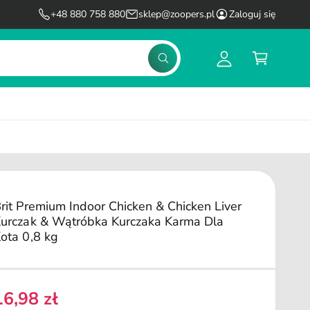
l
K
+48 880 758 880
sklep@zoopers.pl
Zaloguj się
o
o
g
s
S
u
z
z
u
j
y
k
s
k
a
j
i
ę
rit Premium Indoor Chicken & Chicken Liver
urczak & Wątróbka Kurczaka Karma Dla
ota 0,8 kg
16,98 zł
C