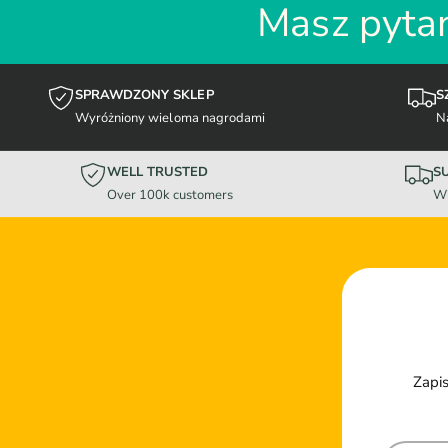
Masz pytan
SPRAWDZONY SKLEP
S
Wyróżniony wieloma nagrodami
N
WELL TRUSTED
S
Over 100k customers
Wi
Zapis