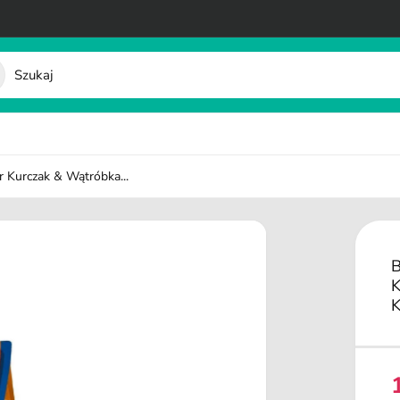
r Kurczak & Wątróbka...
B
K
K