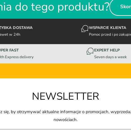
ia do tego produktu?
Skon
ZYBKA DOSTAWA
WSPARCIE KLIENTA
awet w 24h
Pomoc przed i po zakupi
UPER FAST
EXPERT HELP
th Express delivery
Seven days a week
NEWSLETTER
z się, by otrzymywać aktualne informacje o promocjach, wyprzeda
nowościach.