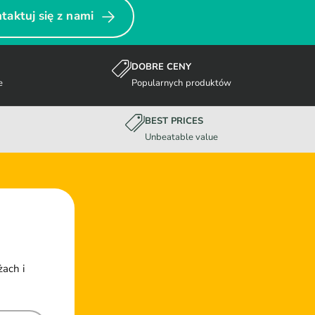
taktuj się z nami
DOBRE CENY
e
Popularnych produktów
BEST PRICES
Unbeatable value
żach i