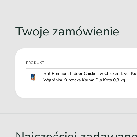
Doskonały smak kurczaka
Twoje zamówienie
Olej z łososia dla
zdrowej skóry i sierści
Tauryna niezbędna do funkcjonowania
Ekstrakt z Jukki schidigera
niwelujący brzydkie zapachy
PRODUKT
Twój
Brit Premium Indoor Chicken & Chicken Liver Ku
koszyk
Wątróbka Kurczaka Karma Dla Kota 0,8 kg
Ł
a
d
o
w
Najczęściej zadawan
a