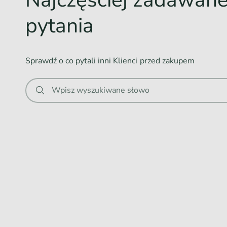
n
pytania
i
e
.
Sprawdź o co pytali inni Klienci przed zakupem
.
.
Wpisz wyszukiwane słowo