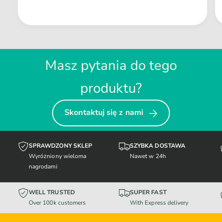
Masz pytania do tego
produktu?
Skontaktuj się z nami
SPRAWDZONY SKLEP
SZYBKA DOSTAWA
Wyróżniony wieloma
Nawet w 24h
nagrodami
WELL TRUSTED
SUPER FAST
Over 100k customers
With Express delivery