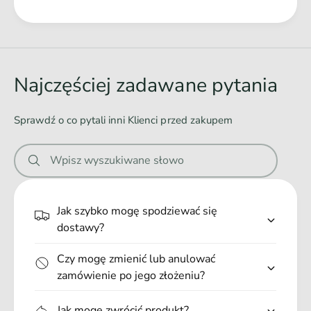
p
n
e
Ł
i
ł
a
a
n
j
d
i
ą
a
o
Najczęściej zadawane pytania
c
j
w
a
ą
a
k
c
Sprawdź o co pytali inni Klienci przed zakupem
a
n
a
r
k
i
m
Wpisz wyszukiwane słowo
a
e
a
r
d
.
m
l
a
.
Jak szybko mogę spodziewać się
a
d
.
dostawy?
k
l
o
a
t
Czy mogę zmienić lub anulować
k
ó
zamówienie po jego złożeniu?
o
w
t
ó
Jak mogę zwrócić produkt?