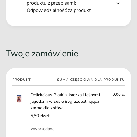
i
produktu z przepisami:
g
j
Odpowiedzialność za produkt
o
a
d
g
a
o
m
d
i
a
w
m
Twoje zamówienie
s
i
o
w
s
s
i
o
e
Twój
s
PRODUKT
SUMA CZĘŚCIOWA DLA PRODUKTU
8
koszyk
i
5
e
0,00 zł
Delickcious Płatki z kaczką i leśnymi
g
8
jagodami w sosie 85g uzupełniająca
u
5
karma dla kotów
z
g
u
5,50 zł/szt.
u
p
z
Ilość
e
Wyprzedane
u
ł