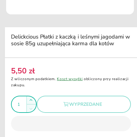
u
k
ci
O
e
t
w
ó
r
Delickcious Płatki z kaczką i leśnymi jagodami w
z
sosie 85g uzupełniająca karma dla kotów
m
u
l
t
i
m
5,50 zł
C
e
d
e
Z wliczonym podatkiem.
Koszt wysyłki
obliczony przy realizacji
i
n
zakupu.
a
1
a
w
I
o
r
Z
k
WYPRZEDANE
e
l
n
w
Z
i
g
i
o
m
e
ę
u
m
ś
n
o
k
l
i
d
ć
s
a