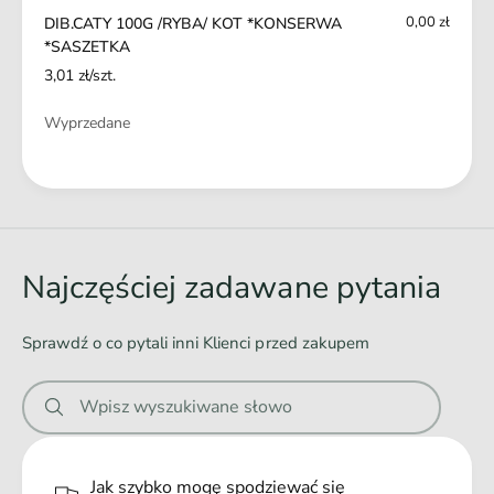
W
E
0,00 zł
DIB.CATY 100G /RYBA/ KOT *KONSERWA
A
R
*SASZETKA
*
W
3,01 zł/szt.
S
A
A
*
Ilość
Wyprzedane
S
S
Z
A
E
Ł
S
T
Z
a
K
E
d
A
T
o
K
Najczęściej zadawane pytania
A
w
a
Sprawdź o co pytali inni Klienci przed zakupem
n
i
Wpisz wyszukiwane słowo
e
.
.
Jak szybko mogę spodziewać się