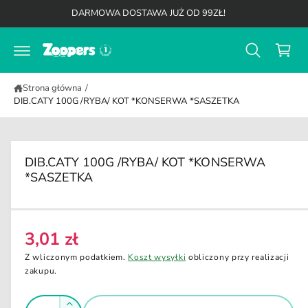
K
d
DARMOWA DOSTAWA JUŻ OD 99ZŁ!
o
o
t
s
r
z
e
ś
y
c
Strona główna
/
k
i
DIB.CATY 100G /RYBA/ KOT *KONSERWA *SASZETKA
DIB.CATY 100G /RYBA/ KOT *KONSERWA
*SASZETKA
3,01 zł
C
e
Z wliczonym podatkiem.
Koszt wysyłki
obliczony przy realizacji
n
zakupu.
a
I
r