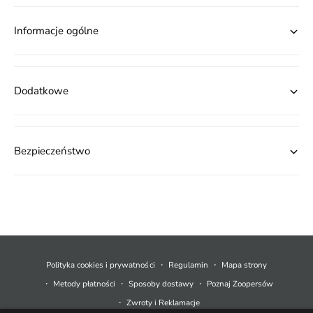
Informacje ogólne
Dodatkowe
Bezpieczeństwo
M
e
t
Polityka cookies i prywatności
Regulamin
Mapa strony
o
Metody płatności
Sposoby dostawy
Poznaj Zoopersów
d
Zwroty i Reklamacje