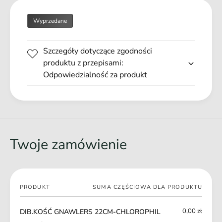
Ś
N
Ć
A
Wyprzedane
G
W
N
L
A
Szczegóły dotyczące zgodności
E
W
R
produktu z przepisami:
L
S
Odpowiedzialność za produkt
E
2
R
2
S
C
2
M
2
-
C
C
M
Twoje zamówienie
H
-
L
C
O
H
R
L
Twój
O
PRODUKT
SUMA CZĘŚCIOWA DLA PRODUKTU
O
koszyk
P
R
H
O
0,00 zł
DIB.KOŚĆ GNAWLERS 22CM-CHLOROPHIL
I
P