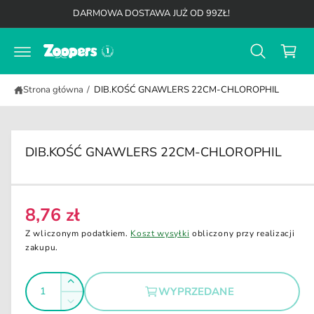
K
d
DARMOWA DOSTAWA JUŻ OD 99ZŁ!
o
o
t
s
r
z
e
ś
y
c
Strona główna
/
DIB.KOŚĆ GNAWLERS 22CM-CHLOROPHIL
k
i
DIB.KOŚĆ GNAWLERS 22CM-CHLOROPHIL
8,76 zł
C
e
Z wliczonym podatkiem.
Koszt wysyłki
obliczony przy realizacji
n
zakupu.
a
I
r
Z
WYPRZEDANE
e
l
w
Z