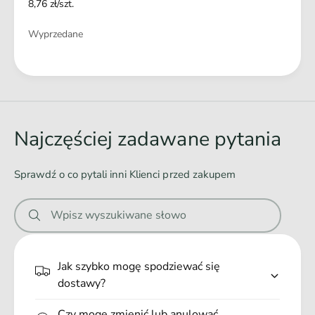
8,76 zł/szt.
L
H
I
Ilość
Wyprzedane
L
Ł
a
d
o
Najczęściej zadawane pytania
w
a
Sprawdź o co pytali inni Klienci przed zakupem
n
i
Wpisz wyszukiwane słowo
e
.
.
Jak szybko mogę spodziewać się
.
dostawy?
Czy mogę zmienić lub anulować