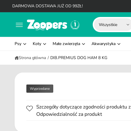
d
DARMOWA DOSTAWA JUŻ OD 99ZŁ!
o
t
W
W
r
Wszystkie
e
y
y
ś
c
b
s
i
Psy
Koty
Małe zwierzęta
Akwarystyka
i
z
e
u
Strona główna
/
DIB.PREMIUS DOG HAM 8 KG
r
k
z
a
t
j
y
w
Wyprzedane
p
n
p
a
Szczegóły dotyczące zgodności produktu z
r
s
Odpowiedzialność za produkt
o
z
d
y