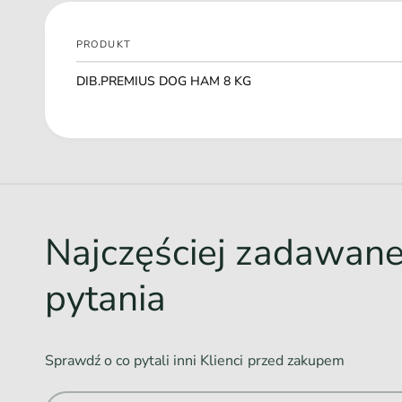
PRODUKT
Twój
DIB.PREMIUS DOG HAM 8 KG
koszyk
Ł
a
d
o
w
Najczęściej zadawan
a
n
pytania
i
e
.
Sprawdź o co pytali inni Klienci przed zakupem
.
.