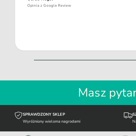
Opinia z Google Review
Masz pytan
SPRAWDZONY SKLEP
S
Wyróżniony wieloma nagrodami
N