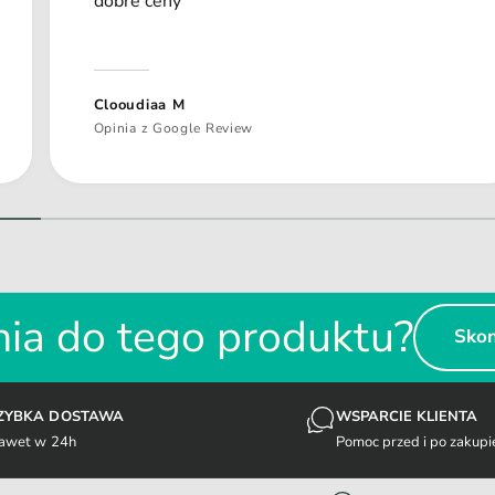
dobre ceny
Clooudiaa M
Opinia z Google Review
1
/
z
2
ia do tego produktu?
Skon
ZYBKA DOSTAWA
WSPARCIE KLIENTA
awet w 24h
Pomoc przed i po zakupi