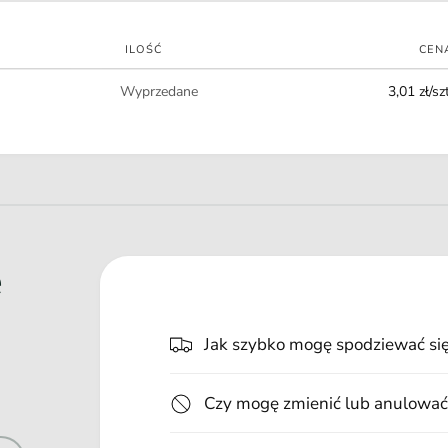
t
n
ILOŚĆ
CEN
o
Ilość
ś
Wyprzedane
3,01 zł/szt
c
i
e
Jak szybko mogę spodziewać si
Czy mogę zmienić lub anulować