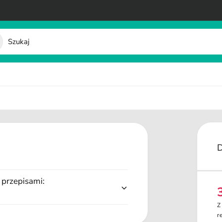
 przepisami:
e
Z
n
r