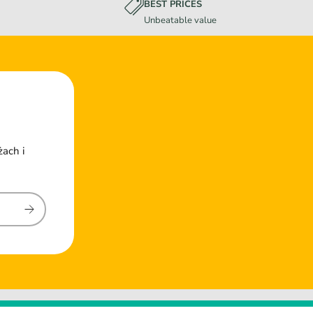
BEST PRICES
Unbeatable value
żach i