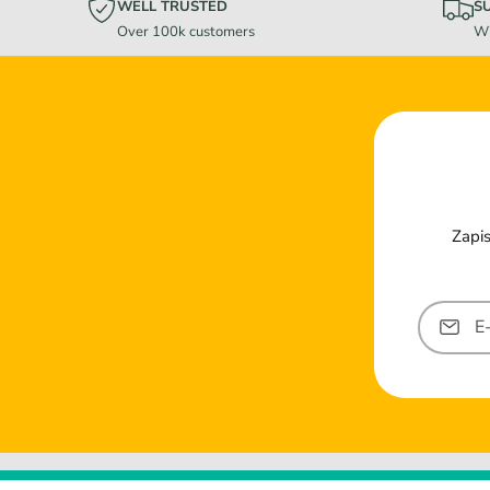
WELL TRUSTED
S
Over 100k customers
Wi
Zapis
E