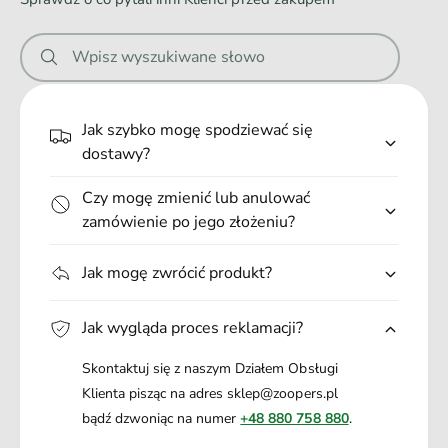
n
i
Wpisz wyszukiwane słowo
e
.
.
Jak szybko mogę spodziewać się
.
dostawy?
Czy mogę zmienić lub anulować
zamówienie po jego złożeniu?
Jak mogę zwrócić produkt?
Jak wygląda proces reklamacji?
Skontaktuj się z naszym Działem Obsługi
Klienta pisząc na adres sklep@zoopers.pl
bądź dzwoniąc na numer
+48 880 758 880
.