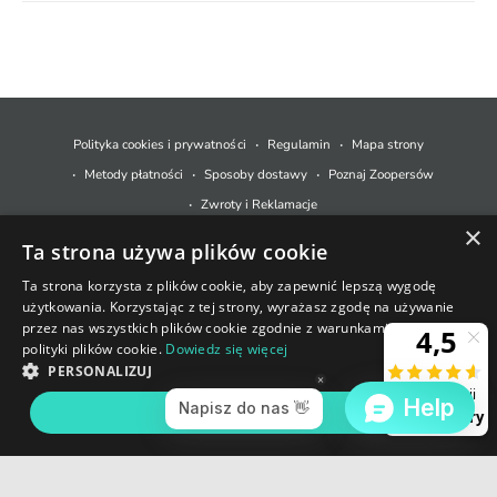
M
e
t
Polityka cookies i prywatności
Regulamin
Mapa strony
o
Metody płatności
Sposoby dostawy
Poznaj Zoopersów
d
Zwroty i Reklamacje
y
×
Ta strona używa plików cookie
p
© 2026,
Zoopers.pl
.
Technologia Shopify
ł
Ta strona korzysta z plików cookie, aby zapewnić lepszą wygodę
użytkowania. Korzystając z tej strony, wyrażasz zgodę na używanie
a
+48 733 550 021
przez nas wszystkich plików cookie zgodnie z warunkami naszej
t
polityki plików cookie.
Dowiedz się więcej
sklep@zoopers.pl
Ostatnie sztuki!
n
PERSONALIZUJ
Godziny pracy infolinii
Nie przegap okazji!
o
poniedziałek - piątek: 8 - 17
AKCEPTUJ WSZYSTKIE
ś
c
i