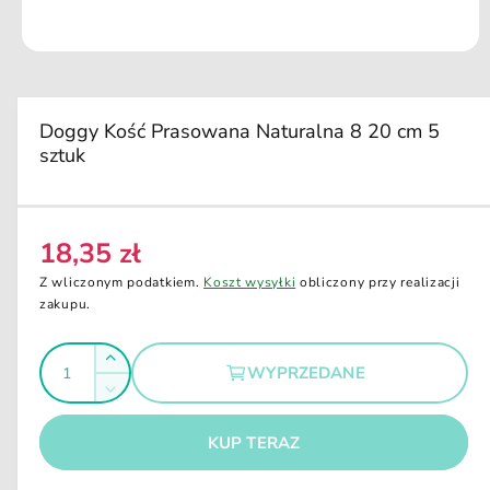
u
k
ci
O
e
t
w
ó
r
Doggy Kość Prasowana Naturalna 8 20 cm 5
z
sztuk
m
u
l
t
i
m
18,35 zł
C
e
d
e
Z wliczonym podatkiem.
Koszt wysyłki
obliczony przy realizacji
i
n
zakupu.
a
1
a
w
I
o
r
Z
k
WYPRZEDANE
e
l
n
w
Z
i
g
i
o
m
e
ę
u
m
KUP TERAZ
ś
n
o
k
l
i
d
ć
s
a