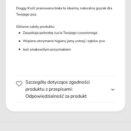
s
r
o
Doggy Kość prasowana biała to idealny, naturalny gryzak dla
a
w
Twojego psa.
s
a
o
n
Główne zalety produktu:
w
a
Zaspokaja potrzebę żucia Twojego czworonoga
a
N
n
Wspiera utrzymanie higieny jamy ustnej i zębów psa
a
a
Jest smakowitym przysmakiem
t
N
u
a
r
t
a
u
l
r
n
Szczegóły dotyczące zgodności
a
a
produktu z przepisami:
l
8
Odpowiedzialność za produkt
n
2
a
0
8
c
2
m
0
5
c
s