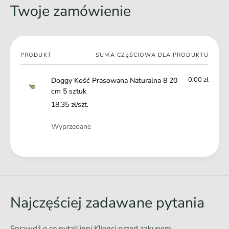
m
Twoje zamówienie
z
5
t
s
u
z
k
t
Twój
PRODUKT
SUMA CZĘŚCIOWA DLA PRODUKTU
u
koszyk
k
0,00 zł
Doggy Kość Prasowana Naturalna 8 20
cm 5 sztuk
18,35 zł/szt.
Ilość
Wyprzedane
Ł
a
d
o
Najczęściej zadawane pytania
w
a
Sprawdź o co pytali inni Klienci przed zakupem