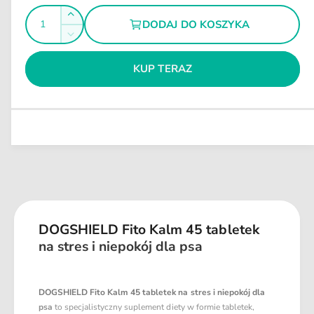
l
I
r
n
Z
DODAJ DO KOSZYKA
y
e
l
w
Z
m
g
i
o
m
ę
u
KUP TERAZ
ś
n
k
l
i
ć
s
a
e
z
j
r
i
s
n
l
z
a
o
i
ś
l
ć
o
d
ś
l
ć
a
DOGSHIELD Fito Kalm 45 tabletek
d
D
na stres i niepokój dla psa
l
O
a
G
D
S
O
DOGSHIELD Fito Kalm 45 tabletek na stres i niepokój dla
H
G
psa
to specjalistyczny suplement diety w formie tabletek,