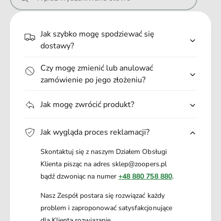
e
a
Idealny moment na rozpoczęcie stosowania to okres przed
p
przewidywanymi
sytuacjami stresowymi
, takimi
.
s
jak
burze
,
podróże
,
zmiany miejsca
a
.
Jak szybko mogę spodziewać się
pobytu
czy
okresy
długiej samotności
. Suplement sprawdzi
.
się również
u suk w okresie rui, wspomagając ich spokój.
dostawy?
Czy mogę zmienić lub anulować
zamówienie po jego złożeniu?
Jak mogę zwrócić produkt?
Jak wygląda proces reklamacji?
Skontaktuj się z naszym Działem Obsługi
Klienta pisząc na adres sklep@zoopers.pl
bądź dzwoniąc na numer
+48 880 758 880
.
Nasz Zespół postara się rozwiązać każdy
problem i zaproponować satysfakcjonujące
dla Klienta rozwiązanie.