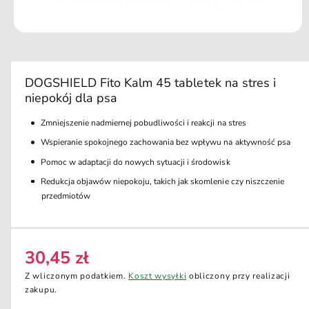
u
k
ci
O
e
t
w
ó
r
DOGSHIELD Fito Kalm 45 tabletek na stres i
z
niepokój dla psa
m
u
l
Zmniejszenie nadmiernej pobudliwości i reakcji na stres
t
i
Wspieranie spokojnego zachowania bez wpływu na aktywność psa
m
e
Pomoc w adaptacji do nowych sytuacji i środowisk
d
Redukcja objawów niepokoju, takich jak skomlenie czy niszczenie
i
a
przedmiotów
1
w
o
k
n
30,45 zł
i
C
e
e
m
Z wliczonym podatkiem.
Koszt wysyłki
obliczony przy realizacji
o
n
zakupu.
d
a
a