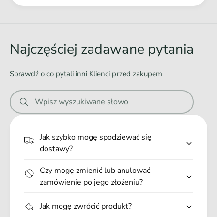
R
Ł
y
a
a
1
s
0
d
y
0
1
o
Najczęściej zadawane pytania
g
0
w
0
a
g
Sprawdź o co pytali inni Klienci przed zakupem
n
i
Wpisz wyszukiwane słowo
e
.
.
Jak szybko mogę spodziewać się
.
dostawy?
Czy mogę zmienić lub anulować
zamówienie po jego złożeniu?
Jak mogę zwrócić produkt?