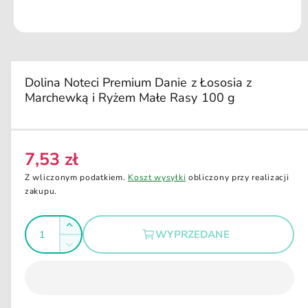
u
k
ci
O
e
t
w
ó
r
Dolina Noteci Premium Danie z Łososia z
z
Marchewką i Ryżem Małe Rasy 100 g
m
u
l
t
i
m
7,53 zł
C
e
d
e
Z wliczonym podatkiem.
Koszt wysyłki
obliczony przy realizacji
i
n
zakupu.
a
1
a
w
I
o
r
Z
k
WYPRZEDANE
e
l
n
w
Z
i
g
i
o
m
e
ę
u
m
ś
n
o
k
l
i
d
ć
s
a