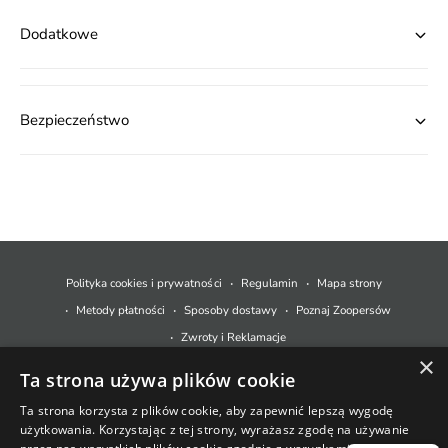
Dodatkowe
Bezpieczeństwo
M
e
t
Polityka cookies i prywatności
Regulamin
Mapa strony
o
Metody płatności
Sposoby dostawy
Poznaj Zoopersów
d
Zwroty i Reklamacje
y
×
Ta strona używa plików cookie
p
© 2026,
Zoopers.pl
.
Technologia Shopify
ł
Ta strona korzysta z plików cookie, aby zapewnić lepszą wygodę
użytkowania. Korzystając z tej strony, wyrażasz zgodę na używanie
a
+48 733 550 021