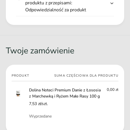
a
produktu z przepisami:
a
z
Odpowiedzialność za produkt
Główne zalety produktu:
r
M
c
Bezglutenowa
formuła
a
h
r
Bez sztucznych barwników i aromatów
e
c
w
Zawiera
cynk, selen i miedź
h
k
e
Wspiera metabolikę organizmu dzięki witaminom
Twoje zamówienie
ą
w
rozpuszczalnym w tłuszczach oraz witaminie B12
i
k
R
ą
y
i
ż
Twój
R
PRODUKT
SUMA CZĘŚCIOWA DLA PRODUKTU
e
koszyk
y
m
ż
0,00 zł
Dolina Noteci Premium Danie z Łososia
M
e
z Marchewką i Ryżem Małe Rasy 100 g
a
m
ł
7,53 zł/szt.
M
e
a
Ilość
R
Wyprzedane
ł
a
e
s