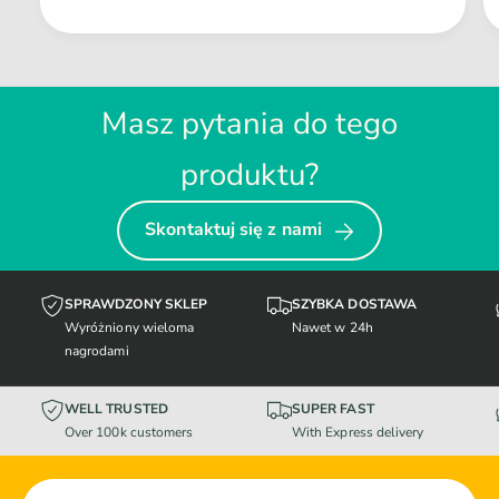
Masz pytania do tego
produktu?
Skontaktuj się z nami
SPRAWDZONY SKLEP
SZYBKA DOSTAWA
Wyróżniony wieloma
Nawet w 24h
nagrodami
WELL TRUSTED
SUPER FAST
Over 100k customers
With Express delivery