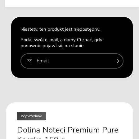
s
n
n
l
z
y
a
o
m
i
ś
l
ć
o
Niestety, ten produkt jest niedostępny.
d
ś
l
ć
Podaj swój e-mail, a damy Ci znać, gdy
a
ponownie pojawi się na stanie:
d
D
l
o
a
Email
l
D
i
o
n
l
a
i
N
n
o
a
t
N
e
o
c
Wyprzedane
t
i
e
Dolina Noteci Premium Pure
P
c
r
i