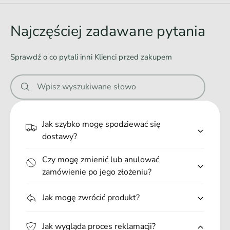
d
o
Najczęściej zadawane pytania
w
a
Sprawdź o co pytali inni Klienci przed zakupem
n
i
Wpisz wyszukiwane słowo
e
.
.
Jak szybko mogę spodziewać się
.
dostawy?
Czy mogę zmienić lub anulować
zamówienie po jego złożeniu?
Jak mogę zwrócić produkt?
Jak wygląda proces reklamacji?