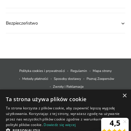
Bezpieczeństwo
M
e
t
Polityka cookies i prywatności
Regulamin
Mapa strony
o
Metody płatności
Sposoby dostawy
Poznaj Zoopersów
d
Zwroty i Reklamacje
y
×
Ta strona używa plików cookie
p
© 2026,
Zoopers.pl
.
Technologia Shopify
ł
Ta strona korzysta z plików cookie, aby zapewnić lepszą wygodę
użytkowania. Korzystając z tej strony, wyrażasz zgodę na używanie
a
+48 733 550 021
przez nas wszystkich plików cookie zgodnie z warunkami naszej
t
polityki plików cookie.
Dowiedz się więcej
sklep@zoopers.pl
Ostatnie sztuki!
n
PERSONALIZUJ