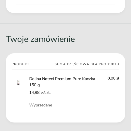
nietolerancjom
Bez sztucznych barwników i aromatów
Zgodna z
zaleceniami dotyczącymi żywienia
psów
Twoje zamówienie
Twój
PRODUKT
SUMA CZĘŚCIOWA DLA PRODUKTU
koszyk
0,00 zł
Dolina Noteci Premium Pure Kaczka
150 g
14,98 zł/szt.
Ilość
Wyprzedane
Ł
a