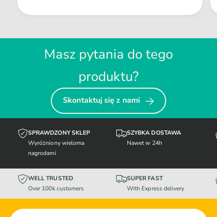
Masz pytania do tego
produktu?
Skontaktuj się z nami
SPRAWDZONY SKLEP
SZYBKA DOSTAWA
Wyróżniony wieloma
Nawet w 24h
nagrodami
WELL TRUSTED
SUPER FAST
Over 100k customers
With Express delivery