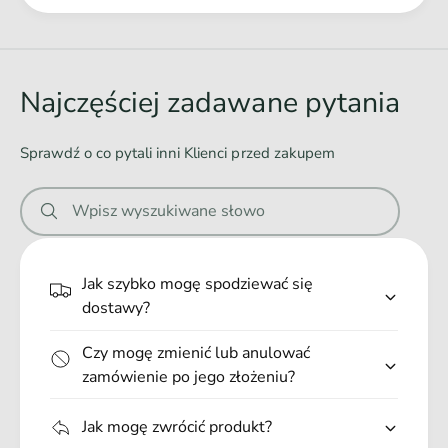
Ł
a
d
o
Najczęściej zadawane pytania
w
a
Sprawdź o co pytali inni Klienci przed zakupem
n
i
Wpisz wyszukiwane słowo
e
.
.
Jak szybko mogę spodziewać się
.
dostawy?
Czy mogę zmienić lub anulować
zamówienie po jego złożeniu?
Jak mogę zwrócić produkt?