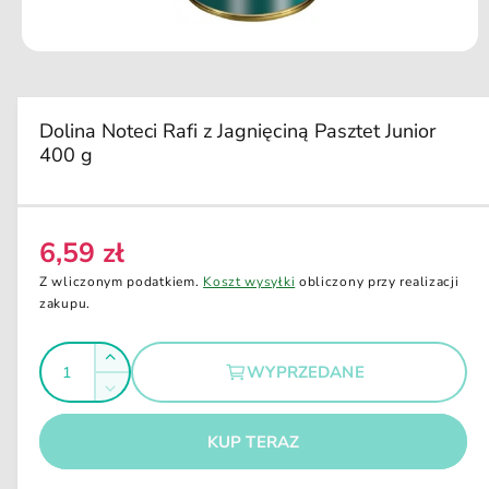
u
k
ci
O
e
t
w
ó
r
Dolina Noteci Rafi z Jagnięciną Pasztet Junior
z
400 g
m
u
l
t
i
m
6,59 zł
C
e
d
e
Z wliczonym podatkiem.
Koszt wysyłki
obliczony przy realizacji
i
n
zakupu.
a
1
a
w
I
o
r
Z
k
WYPRZEDANE
e
l
n
w
Z
i
g
i
o
m
e
ę
u
m
KUP TERAZ
ś
n
o
k
l
i
d
ć
s
a