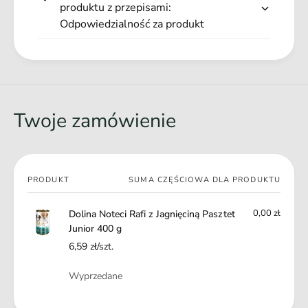
t
produktu z przepisami:
składników odżywczych
J
e
Odpowiedzialność za produkt
u
Zgodna z zaleceniami
żywieniowymi
t
n
Dodatek owoców działa
przeciwutleniająco i
J
i
przeciwzapalnie
u
o
n
r
i
4
o
Twoje zamówienie
0
r
0
4
g
0
0
Twój
g
PRODUKT
SUMA CZĘŚCIOWA DLA PRODUKTU
koszyk
0,00 zł
Dolina Noteci Rafi z Jagnięciną Pasztet
Junior 400 g
6,59 zł/szt.
Ilość
Wyprzedane