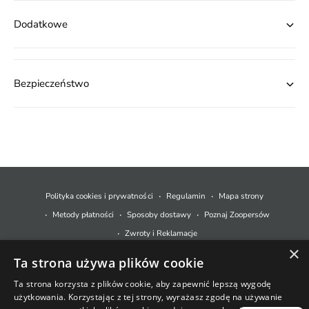
Dodatkowe
Bezpieczeństwo
M
e
t
Polityka cookies i prywatności
Regulamin
Mapa strony
o
Metody płatności
Sposoby dostawy
Poznaj Zoopersów
d
Zwroty i Reklamacje
y
×
Ta strona używa plików cookie
p
© 2026,
Zoopers.pl
.
Technologia Shopify
ł
Ta strona korzysta z plików cookie, aby zapewnić lepszą wygodę
użytkowania. Korzystając z tej strony, wyrażasz zgodę na używanie
a
+48 733 550 021