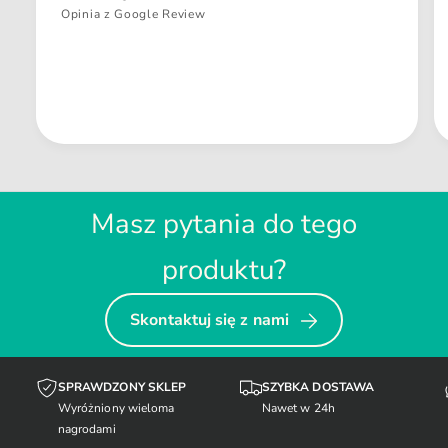
Opinia z Google Review
Masz pytania do tego
produktu?
Skontaktuj się z nami
SPRAWDZONY SKLEP
SZYBKA DOSTAWA
Wyróżniony wieloma
Nawet w 24h
nagrodami