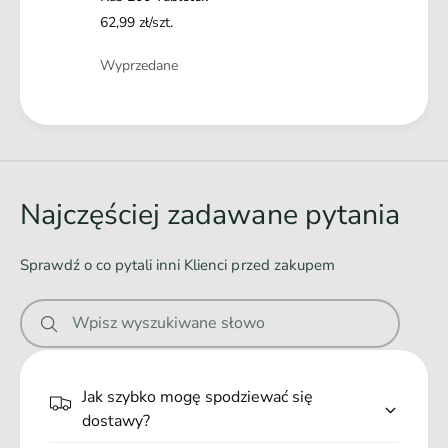
k
62,99 zł/szt.
Ilość
Wyprzedane
Ł
a
d
o
Najczęściej zadawane pytania
w
a
Sprawdź o co pytali inni Klienci przed zakupem
n
i
Wpisz wyszukiwane słowo
e
.
.
Jak szybko mogę spodziewać się
.
dostawy?