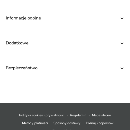
Informacje ogólne
Dodatkowe
Bezpieczeństwo
M
e
t
Polityka cookies i prywatności
Regulamin
Mapa strony
o
Metody płatności
Sposoby dostawy
Poznaj Zoopersów
d