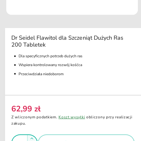
u
k
ci
O
e
t
w
ó
r
Dr Seidel Flawitol dla Szczeniąt Dużych Ras
z
200 Tabletek
m
u
l
Dla specyficznych potrzeb dużych ras
t
i
Wspiera kontrolowany rozwój kośćca
m
e
Przeciwdziała niedoborom
d
i
a
1
w
o
62,99 zł
k
C
n
e
i
Z wliczonym podatkiem.
Koszt wysyłki
obliczony przy realizacji
e
n
zakupu.
m
o
a
d
I
r
a