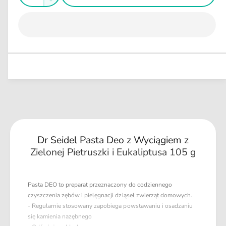
w
Z
l
g
i
o
n
m
ę
y
u
ś
n
m
k
l
i
ć
s
a
e
z
j
r
i
s
n
l
z
a
o
i
ś
l
ć
o
d
ś
l
ć
Dr Seidel Pasta Deo z Wyciągiem z
a
d
D
Zielonej Pietruszki i Eukaliptusa 105 g
l
r
a
S
D
e
r
Pasta DEO to preparat przeznaczony do codziennego
i
S
czyszczenia zębów i pielęgnacji dziąseł zwierząt domowych.
d
e
- Regularnie stosowany zapobiega powstawaniu i osadzaniu
e
i
się kamienia nazębnego
l