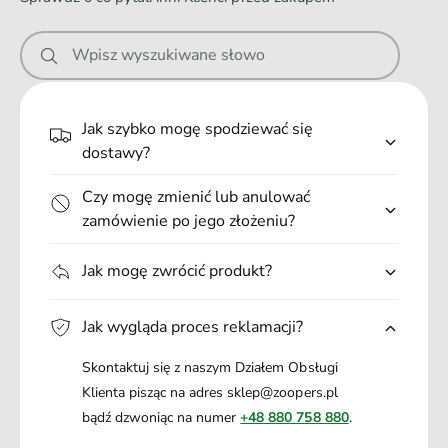
l
k
n
i
a
i
p
l
Wpisz wyszukiwane słowo
t
e
i
u
.
p
s
t
.
a
Jak szybko mogę spodziewać się
u
.
1
dostawy?
s
0
a
5
Czy mogę zmienić lub anulować
1
g
0
zamówienie po jego złożeniu?
5
g
Jak mogę zwrócić produkt?
Jak wygląda proces reklamacji?
Skontaktuj się z naszym Działem Obsługi
Klienta pisząc na adres sklep@zoopers.pl
bądź dzwoniąc na numer
+48 880 758 880
.