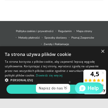
M
e
t
Polityka cookies i prywatności
Regulamin
Mapa strony
o
Metody płatności
Sposoby dostawy
Poznaj Zoopersów
d
Zwroty i Reklamacje
y
×
Ta strona używa plików cookie
p
© 2026,
Zoopers.pl
.
Technologia Shopify
ł
Ta strona korzysta z plików cookie, aby zapewnić lepszą wygodę
użytkowania. Korzystając z tej strony, wyrażasz zgodę na używanie
a
+48 733 550 021
przez nas wszystkich plików cookie zgodnie z warunkami naszej
t
polityki plików cookie.
Dowiedz się więcej
sklep@zoopers.pl
Ostatnie sztuki!
n
PERSONALIZUJ
Godziny pracy infolinii
Nie przegap okazji!
o
poniedziałek - piątek: 8 - 17
AKCEPTUJ WSZYSTKIE
DODAJ DO KOSZYKA
ś
c
i