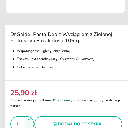
u
k
ci
O
e
t
w
ó
r
Dr Seidel Pasta Deo z Wyciągiem z Zielonej
z
Pietruszki i Eukaliptusa 105 g
m
u
l
Wspomaganie Higieny Jamy Ustnej
t
i
Enzymy Laktoperoksydazy i Oksydazy Glukozowej
m
e
Ochrona przed Halitozą
d
i
a
1
w
25,90 zł
C
o
k
e
Z wliczonym podatkiem.
Koszt wysyłki
obliczony przy realizacji
n
i
n
zakupu.
e
a
m
o
I
r
Z
d
DODAJ DO KOSZYKA
e
l
a