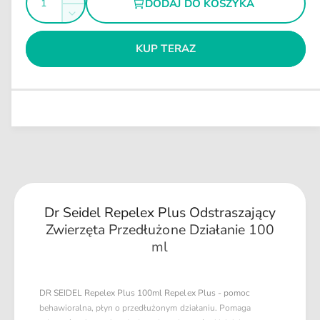
DODAJ DO KOSZYKA
e
l
a
w
Z
l
g
i
o
n
m
ę
y
u
KUP TERAZ
ś
n
m
k
l
i
ć
s
a
e
z
j
r
i
s
n
l
z
a
o
i
ś
l
ć
o
d
ś
l
ć
a
Dr Seidel Repelex Plus Odstraszający
d
D
Zwierzęta Przedłużone Działanie 100
l
r
ml
a
S
D
e
r
i
S
DR SEIDEL Repelex Plus 100ml Repelex Plus - pomoc
d
e
behawioralna, płyn o przedłużonym działaniu. Pomaga
e
i