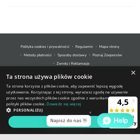
M
e
t
Polityka cookies i prywatności
Regulamin
Mapa strony
o
Metody płatności
Sposoby dostawy
Poznaj Zoopersów
d
Zwroty i Reklamacje
y
×
Ta strona używa plików cookie
p
© 2026,
Zoopers.pl
.
Technologia Shopify
ł
Ta strona korzysta z plików cookie, aby zapewnić lepszą wygodę
użytkowania. Korzystając z tej strony, wyrażasz zgodę na używanie
a
+48 733 550 021
przez nas wszystkich plików cookie zgodnie z warunkami naszej
t
polityki plików cookie.
Dowiedz się więcej
sklep@zoopers.pl
Ostatnie sztuki!
n
PERSONALIZUJ
Godziny pracy infolinii
Nie przegap okazji!
o
poniedziałek - piątek: 8 - 17
AKCEPTUJ WSZYSTKIE
DODAJ DO KOSZYKA
ś
c