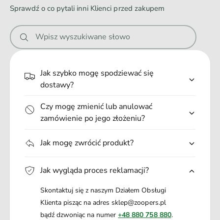
a
u
Sprawdź o co pytali inni Klienci przed zakupem
n
ż
n
e
o
i
D
n
Wpisz wyszukiwane słowo
z
e
e
i
D
.
a
z
.
ł
Jak szybko mogę spodziewać się
i
.
a
dostawy?
a
n
ł
i
Czy mogę zmienić lub anulować
a
e
n
zamówienie po jego złożeniu?
1
i
0
e
Jak mogę zwrócić produkt?
0
1
m
0
l
0
Jak wygląda proces reklamacji?
m
l
Skontaktuj się z naszym Działem Obsługi
Klienta pisząc na adres sklep@zoopers.pl
bądź dzwoniąc na numer
+48 880 758 880
.