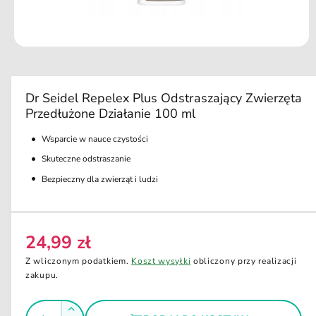
d
u
k
ci
O
e
t
w
ó
r
Dr Seidel Repelex Plus Odstraszający Zwierzęta
z
Przedłużone Działanie 100 ml
m
u
l
Wsparcie w nauce czystości
t
i
Skuteczne odstraszanie
m
e
Bezpieczny dla zwierząt i ludzi
d
i
a
1
w
24,99 zł
C
o
k
e
Z wliczonym podatkiem.
Koszt wysyłki
obliczony przy realizacji
n
i
n
zakupu.
e
a
m
o
I
r
Z
d