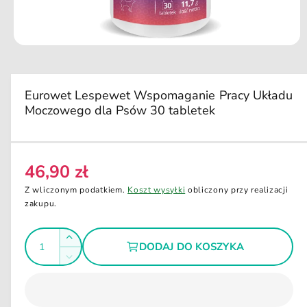
d
u
k
ci
O
e
t
w
ó
r
Eurowet Lespewet Wspomaganie Pracy Układu
z
Moczowego dla Psów 30 tabletek
m
u
l
t
i
m
46,90 zł
C
e
d
e
Z wliczonym podatkiem.
Koszt wysyłki
obliczony przy realizacji
i
n
zakupu.
a
1
a
w
I
o
r
Z
k
DODAJ DO KOSZYKA
e
l
n
w
Z
i
g
i
o
m
e
ę
u
m
ś
n
o
k
l
i
d