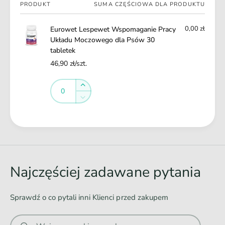
Twój
y
PRODUKT
SUMA CZĘŚCIOWA DLA PRODUKTU
ł
koszyk
U
a
k
0,00 zł
Eurowet Lespewet Wspomaganie Pracy
d
ł
Układu Moczowego dla Psów 30
u
a
tabletek
M
d
o
46,90 zł/szt.
u
c
M
Ilość
z
Ilość
o
Zwiększ
o
c
ilość
Zmniejsz
w
z
dla
ilość
e
o
Default
dla
Ł
g
w
Title
Default
o
a
e
Title
d
d
g
l
o
o
Najczęściej zadawane pytania
a
d
w
l
P
a
a
Sprawdź o co pytali inni Klienci przed zakupem
s
n
ó
P
i
w
s