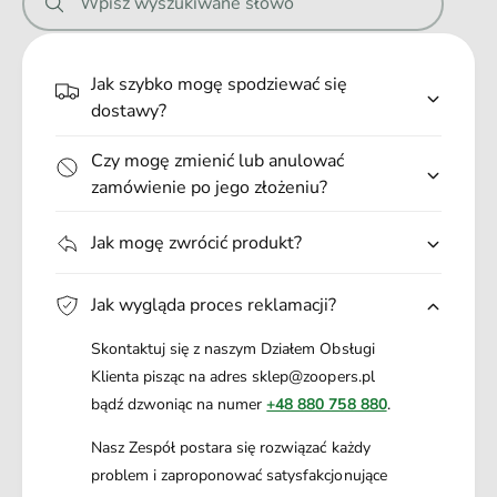
Wpisz wyszukiwane słowo
3
e
ó
0
.
w
t
3
.
a
Jak szybko mogę spodziewać się
0
.
b
dostawy?
t
l
a
e
Czy mogę zmienić lub anulować
b
t
l
zamówienie po jego złożeniu?
e
e
k
t
Jak mogę zwrócić produkt?
e
k
Jak wygląda proces reklamacji?
Skontaktuj się z naszym Działem Obsługi
Klienta pisząc na adres sklep@zoopers.pl
bądź dzwoniąc na numer
+48 880 758 880
.
Nasz Zespół postara się rozwiązać każdy
problem i zaproponować satysfakcjonujące