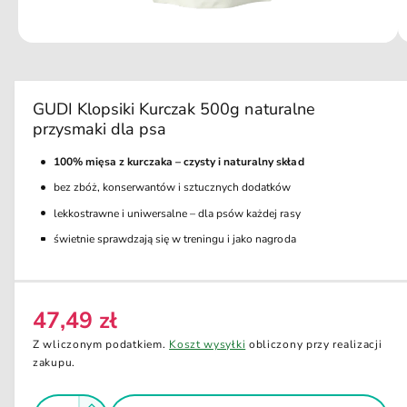
u
t
k
ci
e
O
1
/
z
3
e
t
r
w
ó
a
r
GUDI Klopsiki Kurczak 500g naturalne
z
z
przysmaki dla psa
m
d
u
l
100% mięsa z kurczaka – czysty i naturalny skład
o
t
i
bez zbóż, konserwantów i sztucznych dodatków
s
m
e
lekkostrawne i uniwersalne – dla psów każdej rasy
t
d
świetnie sprawdzają się w treningu i jako nagroda
ę
i
a
p
1
w
n
o
k
47,49 zł
y
C
n
i
w
e
Z wliczonym podatkiem.
Koszt wysyłki
obliczony przy realizacji
e
n
w
zakupu.
m
o
a
i
d
I
a