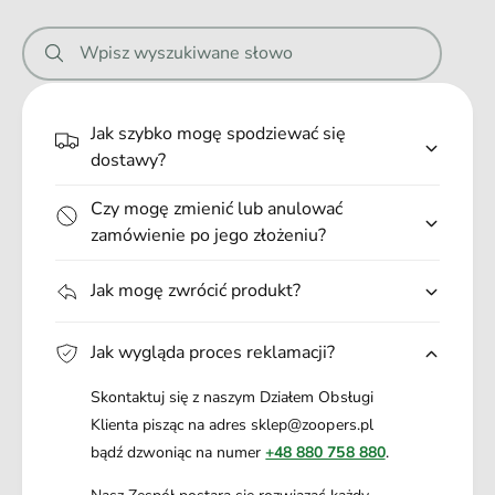
n
stosowanie?
i
Wpisz wyszukiwane słowo
Przysmaki z kurczaka można podawać
psom każdej rasy i w
e
każdym wieku
– od szczeniąt po seniorów. Sprawdzą się
.
idealnie podczas treningów, spacerów, zabawy czy jako
.
zdrowa przekąska między posiłkami. Dzięki lekkostrawności i
Jak szybko mogę spodziewać się
.
prostemu składowi są odpowiednie również dla psów o
dostawy?
wrażliwszym układzie pokarmowym. To zdrowa i smaczna
forma nagrody, która sprawi radość każdemu pupilowi.
Czy mogę zmienić lub anulować
zamówienie po jego złożeniu?
Jak mogę zwrócić produkt?
Jak wygląda proces reklamacji?
Skontaktuj się z naszym Działem Obsługi
Klienta pisząc na adres sklep@zoopers.pl
bądź dzwoniąc na numer
+48 880 758 880
.