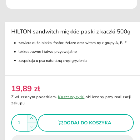
k
ci
O
e
t
w
ó
r
HILTON sandwitch miękkie paski z kaczki 500g
z
m
zawiera dużo białka, fosfor, żelazo oraz witaminy z grupy A, B, E
u
l
lekkostrawne i łatwo przyswajalne
t
i
zaspokaja u psa naturalną chęć gryzienia
m
e
d
i
a
19,89 zł
1
C
w
e
o
Z wliczonym podatkiem.
Koszt wysyłki
obliczony przy realizacji
k
n
zakupu.
n
i
a
e
I
r
m
Z
DODAJ DO KOSZYKA
o
e
l
w
d
Z
g
a
i
o
m
l