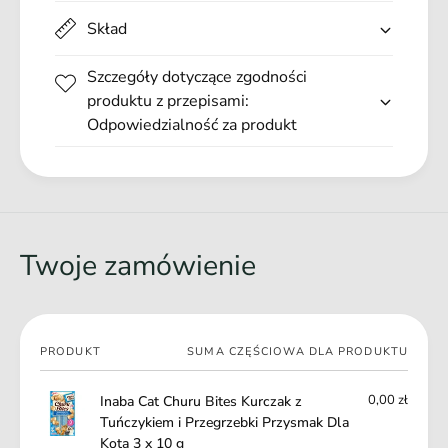
k
u
Skład
z
ń
T
Główne zalety produktu:
c
u
Szczegóły dotyczące zgodności
z
bez zbóż, konserwantów i sztucznych barwników
ń
produktu z przepisami:
y
c
przysmaki idealnie nadają się jako nagroda, bądź lekka
Odpowiedzialność za produkt
k
z
przekąska między posiłkami
i
y
doprawione naturalnymi aromatami
e
k
m
i
i
e
P
m
r
Twoje zamówienie
i
z
P
e
r
g
z
r
e
Twój
PRODUKT
SUMA CZĘŚCIOWA DLA PRODUKTU
z
g
koszyk
e
r
b
0,00 zł
Inaba Cat Churu Bites Kurczak z
z
k
Tuńczykiem i Przegrzebki Przysmak Dla
e
i
Kota 3 x 10 g
b