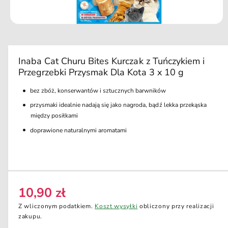
u
k
ci
O
e
t
w
ó
r
Inaba Cat Churu Bites Kurczak z Tuńczykiem i
z
Przegrzebki Przysmak Dla Kota 3 x 10 g
m
u
l
bez zbóż, konserwantów i sztucznych barwników
t
i
przysmaki idealnie nadają się jako nagroda, bądź lekka przekąska
m
między posiłkami
e
d
doprawione naturalnymi aromatami
i
a
1
w
o
k
n
i
10,90 zł
C
e
m
e
Z wliczonym podatkiem.
Koszt wysyłki
obliczony przy realizacji
o
n
zakupu.
d
a