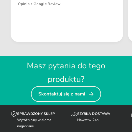
Opinia z Google Review
Masz pytania do tego
produktu?
Skontaktuj się z nami
SPRAWDZONY SKLEP
SZYBKA DOSTAWA
Wyróżniony wieloma
Nawet w 24h
nagrodami