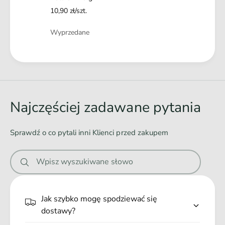
P
k
10,90 zł/szt.
r
i
z
Ilość
P
Wyprzedane
y
r
s
z
Ł
m
y
a
a
s
k
m
d
D
a
o
l
Najczęściej zadawane pytania
k
a
w
D
K
a
l
Sprawdź o co pytali inni Klienci przed zakupem
o
a
n
t
K
i
a
o
Wpisz wyszukiwane słowo
3
e
t
x
a
.
1
3
.
0
Jak szybko mogę spodziewać się
x
g
.
dostawy?
1
0