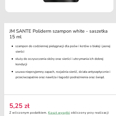
u
k
ci
O
e
t
w
ó
r
JM SANTE Poliderm szampon white - saszetka
z
15 ml
m
u
l
szampon do codziennej pielęgnacji dla psów i kotów o białej i jasnej
t
sierści
i
m
służy do oczyszczenia skóry oraz sierści i utrzymania ich dobrej
e
kondycji
d
i
usuwa nieprzyjemny zapach, rozjaśnia sierść, działa antyseptycznie i
a
1
przeciwzapalnie oraz nawilża i łagodzi podrażnienia oraz świąd.
w
o
k
n
i
e
m
5,25 zł
C
o
d
e
Z wliczonym podatkiem.
Koszt wysyłki
obliczony przy realizacji
a