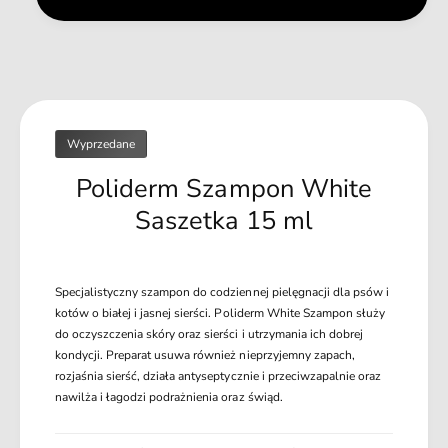
M
N
S
T
A
E
N
P
T
o
E
l
P
i
Wyprzedane
o
d
l
Poliderm Szampon White
e
i
r
d
Saszetka 15 ml
m
e
s
r
z
m
a
Specjalistyczny szampon do codziennej pielęgnacji dla psów i
s
m
kotów o białej i jasnej sierści. Poliderm White Szampon służy
z
p
do oczyszczenia skóry oraz sierści i utrzymania ich dobrej
a
o
kondycji. Preparat usuwa również nieprzyjemny zapach,
m
n
rozjaśnia sierść, działa antyseptycznie i przeciwzapalnie oraz
p
w
nawilża i łagodzi podrażnienia oraz świąd.
o
h
n
i
w