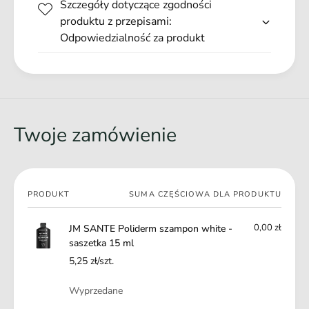
Szczegóły dotyczące zgodności
t
h
e
produktu z przepisami:
i
-
Odpowiedzialność za produkt
t
s
e
a
-
s
s
z
a
e
s
t
z
Twoje zamówienie
k
e
a
t
1
k
5
a
Twój
m
PRODUKT
SUMA CZĘŚCIOWA DLA PRODUKTU
1
koszyk
l
5
m
0,00 zł
JM SANTE Poliderm szampon white -
l
saszetka 15 ml
5,25 zł/szt.
Ilość
Wyprzedane