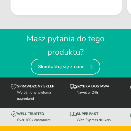
Masz pytania do tego
produktu?
Skontaktuj się z nami
SPRAWDZONY SKLEP
SZYBKA DOSTAWA
Wyróżniony wieloma
Nawet w 24h
nagrodami
WELL TRUSTED
SUPER FAST
Over 100k customers
With Express delivery