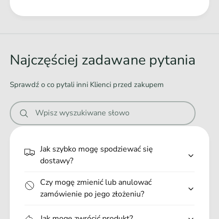
Ł
a
d
o
Najczęściej zadawane pytania
w
a
Sprawdź o co pytali inni Klienci przed zakupem
n
i
Wpisz wyszukiwane słowo
e
.
.
Jak szybko mogę spodziewać się
.
dostawy?
Czy mogę zmienić lub anulować
zamówienie po jego złożeniu?
Jak mogę zwrócić produkt?