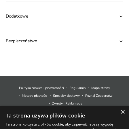
Dodatkowe
Bezpieczeństwo
M
e
t
Polityka cookies i prywatności
Regulamin
Mapa strony
o
Metody płatności
Sposoby dostawy
Poznaj Zoopersów
d
Zwroty i Reklamacje
y
×
Ta strona używa plików cookie
p
© 2026,
Zoopers.pl
.
Technologia Shopify
ł
Ta strona korzysta z plików cookie, aby zapewnić lepszą wygodę