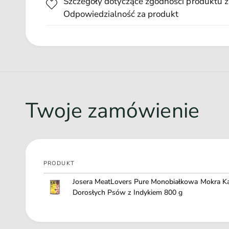
Szczegóły dotyczące zgodności produktu z
Mokra karma o wysokiej zawartości mięsa (68%)
Odpowiedzialność za produkt
Wysokoprzyswajalne składniki dla prawidłowego trawi
100 % czysty skład – brak ukrytych składników w karm
Bez dodatku cukru, barwników, aromatów, konserwantów
Produkcja w 100% neutralna dla klimatu
Twoje zamówienie
PRODUKT
Twój
Josera MeatLovers Pure Monobiałkowa Mokra K
koszyk
Dorosłych Psów z Indykiem 800 g
Ł
a