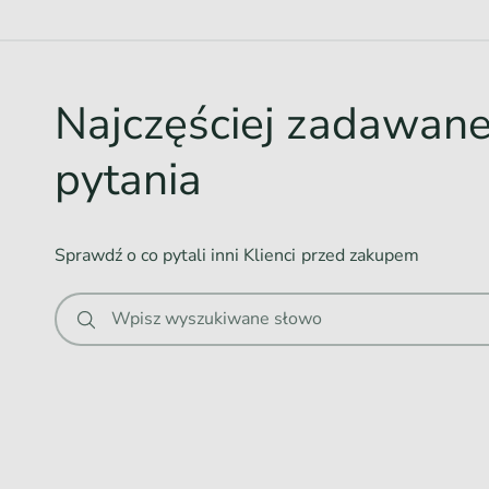
d
o
w
Najczęściej zadawan
a
n
pytania
i
e
.
Sprawdź o co pytali inni Klienci przed zakupem
.
.
Wpisz wyszukiwane słowo