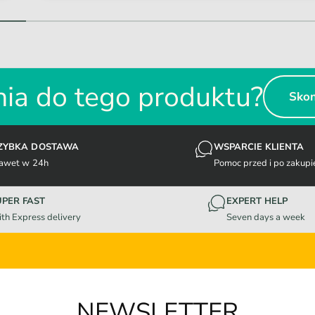
1
/
z
2
ia do tego produktu?
Skon
ZYBKA DOSTAWA
WSPARCIE KLIENTA
awet w 24h
Pomoc przed i po zakupi
UPER FAST
EXPERT HELP
th Express delivery
Seven days a week
NEWSLETTER