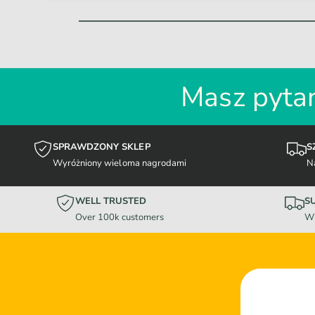
Masz pytan
SPRAWDZONY SKLEP
S
Wyróżniony wieloma nagrodami
N
WELL TRUSTED
S
Over 100k customers
Wi