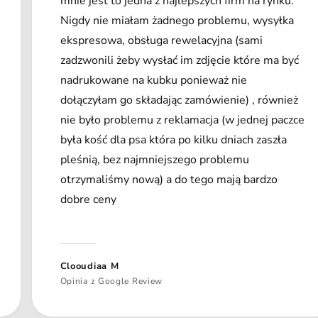
mnie jest to jedna z najlepszych firm na rynku.
Nigdy nie miałam żadnego problemu, wysyłka
ekspresowa, obsługa rewelacyjna (sami
zadzwonili żeby wysłać im zdjęcie które ma być
nadrukowane na kubku ponieważ nie
dołączyłam go składając zamówienie) , również
nie było problemu z reklamacja (w jednej paczce
była kość dla psa która po kilku dniach zaszła
pleśnią, bez najmniejszego problemu
otrzymaliśmy nową) a do tego mają bardzo
dobre ceny
Clooudiaa M
Opinia z Google Review