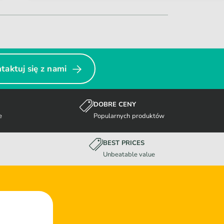
taktuj się z nami
DOBRE CENY
e
Popularnych produktów
BEST PRICES
Unbeatable value