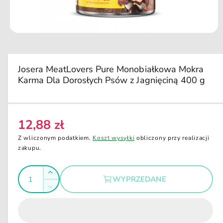
d
u
k
ci
O
e
t
w
ó
r
Josera MeatLovers Pure Monobiałkowa Mokra
z
Karma Dla Dorosłych Psów z Jagnięciną 400 g
m
u
l
t
i
m
12,88 zł
C
e
d
e
Z wliczonym podatkiem.
Koszt wysyłki
obliczony przy realizacji
i
n
zakupu.
a
1
a
w
I
o
r
Z
k
WYPRZEDANE
e
l
n
w
Z
i
g
i
o
m
e
ę
u
m
ś
n
o
k
l
i
d