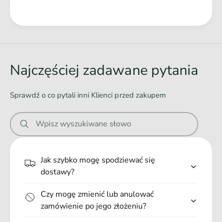
P
c
s
h
Ł
ó
P
a
w
s
z
d
ó
J
w
o
Najczęściej zadawane pytania
a
z
w
g
J
a
n
a
Sprawdź o co pytali inni Klienci przed zakupem
i
n
g
ę
n
i
c
Wpisz wyszukiwane słowo
i
e
i
ę
n
.
c
ą
i
.
Jak szybko mogę spodziewać się
4
n
.
dostawy?
0
ą
0
4
g
Czy mogę zmienić lub anulować
0
zamówienie po jego złożeniu?
0
g