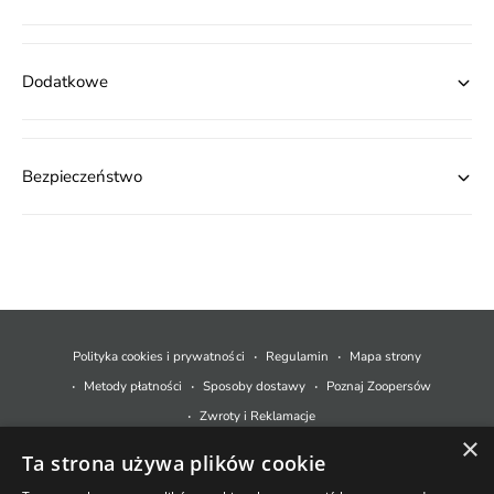
Dodatkowe
Bezpieczeństwo
M
e
t
Polityka cookies i prywatności
Regulamin
Mapa strony
o
Metody płatności
Sposoby dostawy
Poznaj Zoopersów
d
Zwroty i Reklamacje
y
×
Ta strona używa plików cookie
p
© 2026,
Zoopers.pl
.
Technologia Shopify
ł