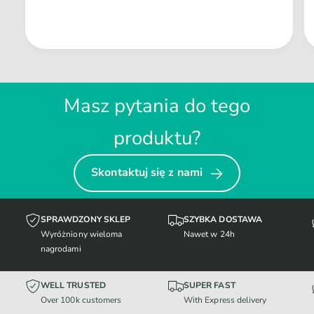
Masz pytania do tego
produktu?
Skontaktuj się z nami
SPRAWDZONY SKLEP
SZYBKA DOSTAWA
Wyróżniony wieloma
Nawet w 24h
nagrodami
WELL TRUSTED
SUPER FAST
Over 100k customers
With Express delivery