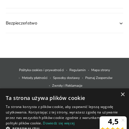
Bezpieczeństwo
M
e
t
Polityka cookies i prywatności
Regulamin
Mapa strony
o
Metody płatności
Sposoby dostawy
Poznaj Zoopersów
d
Zwroty i Reklamacje
y
×
Ta strona używa plików cookie
p
© 2026,
Zoopers.pl
.
Technologia Shopify
ł
Ta strona korzysta z plików cookie, aby zapewnić lepszą wygodę
użytkowania. Korzystając z tej strony, wyrażasz zgodę na używanie
a
+48 733 550 021
przez nas wszystkich plików cookie zgodnie z warunkami naszej
t
polityki plików cookie.
Dowiedz się więcej
sklep@zoopers.pl
Ostatnie sztuki!
PERSONALIZUJ