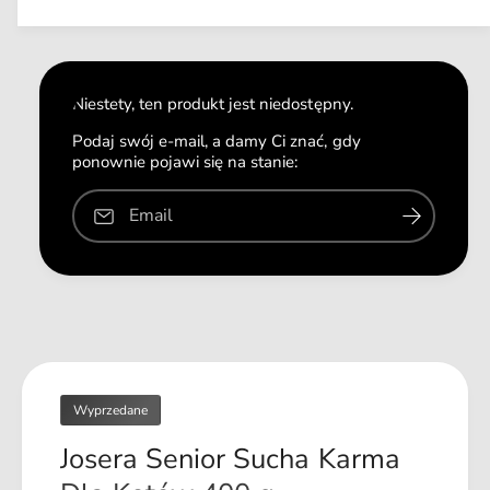
s
n
n
l
z
y
a
o
m
i
ś
l
ć
o
Niestety, ten produkt jest niedostępny.
d
ś
l
ć
Podaj swój e-mail, a damy Ci znać, gdy
a
ponownie pojawi się na stanie:
d
J
l
o
a
Email
s
J
e
o
r
s
a
e
S
r
e
a
n
S
i
e
o
Wyprzedane
n
r
i
Josera Senior Sucha Karma
S
o
u
r