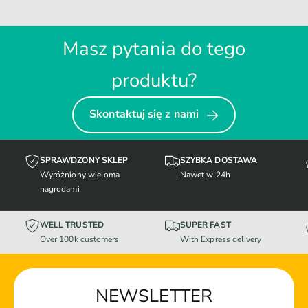
Masz pytania do tego
produktu?
Skontaktuj się z nami
SPRAWDZONY SKLEP
SZYBKA DOSTAWA
Wyróżniony wieloma
Nawet w 24h
nagrodami
WELL TRUSTED
SUPER FAST
Over 100k customers
With Express delivery
NEWSLETTER