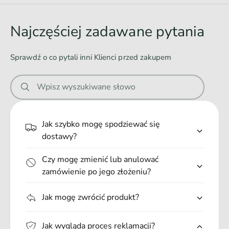
d
o
Najczęściej zadawane pytania
w
a
Sprawdź o co pytali inni Klienci przed zakupem
n
i
Wpisz wyszukiwane słowo
e
.
.
Jak szybko mogę spodziewać się
.
dostawy?
Czy mogę zmienić lub anulować
zamówienie po jego złożeniu?
Jak mogę zwrócić produkt?
Jak wygląda proces reklamacji?