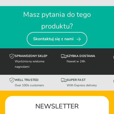
Masz pytania do tego
produktu?
Skontaktuj się z nami
SPRAWDZONY SKLEP
SZYBKA DOSTAWA
Wyróżniony wieloma
Nawet w 24h
nagrodami
WELL TRUSTED
SUPER FAST
Over 100k customers
With Express delivery
NEWSLETTER