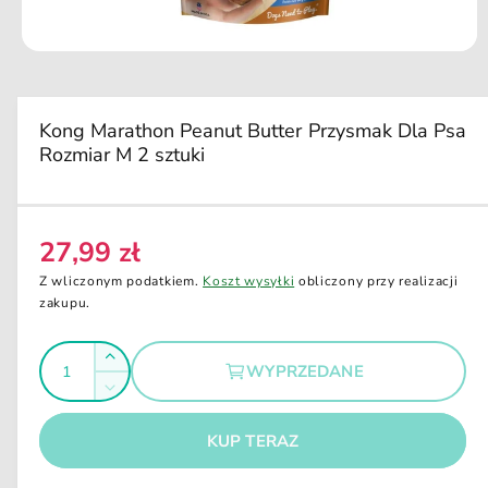
u
k
ci
O
e
t
w
ó
r
Kong Marathon Peanut Butter Przysmak Dla Psa
z
Rozmiar M 2 sztuki
m
u
l
t
i
m
27,99 zł
C
e
d
e
Z wliczonym podatkiem.
Koszt wysyłki
obliczony przy realizacji
i
n
zakupu.
a
1
a
w
I
o
r
Z
k
WYPRZEDANE
e
l
n
w
Z
i
g
i
o
m
e
ę
u
m
KUP TERAZ
ś
n
o
k
l
i
d
ć
s
a