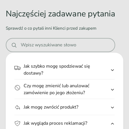
i
d
o
Najczęściej zadawane pytania
w
a
Sprawdź o co pytali inni Klienci przed zakupem
n
i
Wpisz wyszukiwane słowo
e
.
.
Jak szybko mogę spodziewać się
.
dostawy?
Czy mogę zmienić lub anulować
zamówienie po jego złożeniu?
Jak mogę zwrócić produkt?
Jak wygląda proces reklamacji?