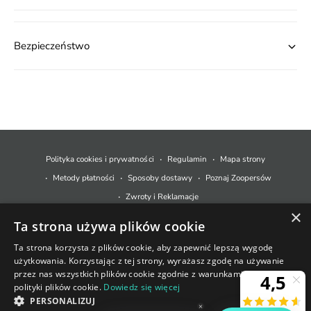
Bezpieczeństwo
M
e
t
Polityka cookies i prywatności
Regulamin
Mapa strony
o
Metody płatności
Sposoby dostawy
Poznaj Zoopersów
d
Zwroty i Reklamacje
y
×
Ta strona używa plików cookie
p
© 2026,
Zoopers.pl
.
Technologia Shopify
ł
Ta strona korzysta z plików cookie, aby zapewnić lepszą wygodę
użytkowania. Korzystając z tej strony, wyrażasz zgodę na używanie
a
+48 733 550 021
przez nas wszystkich plików cookie zgodnie z warunkami naszej
t
polityki plików cookie.
Dowiedz się więcej
sklep@zoopers.pl
Ostatnie sztuki!
n
PERSONALIZUJ
Godziny pracy infolinii