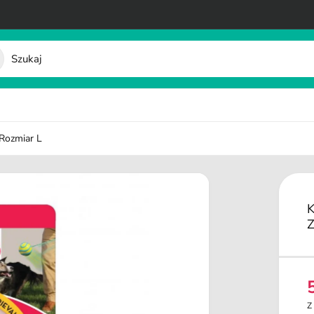
 Rozmiar L
K
Z
e
Z