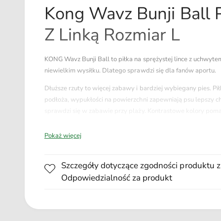
l
Kong Wavz Bunji Ball P
t
i
m
Z Linką Rozmiar L
e
d
i
a
KONG Wavz Bunji Ball to piłka na sprężystej lince z uchwytem
1
w
niewielkim wysiłku. Dlatego sprawdzi się dla fanów aportu.
o
k
Dłuższe rzuty to więcej zabawy i bardziej wybiegany pies. Pił
n
i
podłoża, wypukłości na powierzchni zapewniają psu lepszy ch
e
sprawdzi się w zabawie przy plaży. Kontrastowe kolory poma
m
o
d
Pokaż więcej
a
l
Kolor wysyłamy losowo!
n
y
Szczegóły dotyczące zgodności produktu z
m
Odpowiedzialność za produkt