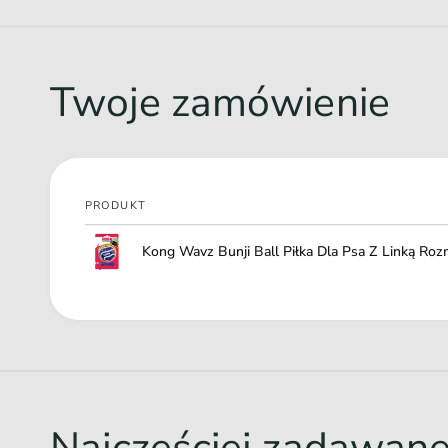
Twoje zamówienie
PRODUKT
Twój
Kong Wavz Bunji Ball Piłka Dla Psa Z Linką Roz
koszyk
Ł
a
d
o
w
Najczęściej zadawan
a