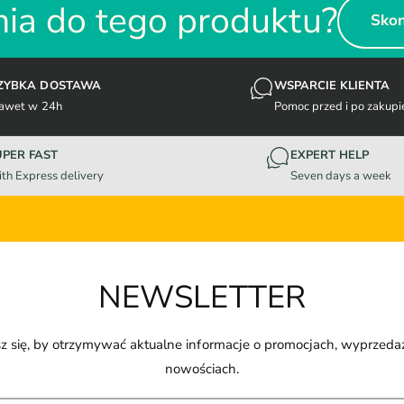
ia do tego produktu?
Skon
ZYBKA DOSTAWA
WSPARCIE KLIENTA
awet w 24h
Pomoc przed i po zakupi
UPER FAST
EXPERT HELP
th Express delivery
Seven days a week
NEWSLETTER
z się, by otrzymywać aktualne informacje o promocjach, wyprzeda
nowościach.