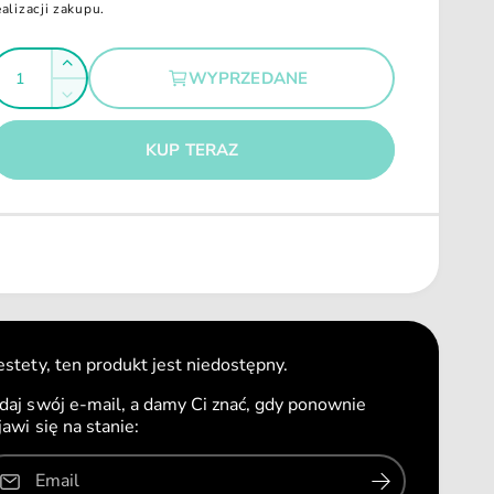
ealizacji zakupu.
Z
WYPRZEDANE
w
Z
g
i
m
ę
n
KUP TERAZ
k
i
s
e
z
j
i
s
l
z
o
i
ś
l
ć
o
d
ś
estety, ten produkt jest niedostępny.
l
ć
a
daj swój e-mail, a damy Ci znać, gdy ponownie
d
K
jawi się na stanie:
l
o
a
n
K
Email
g