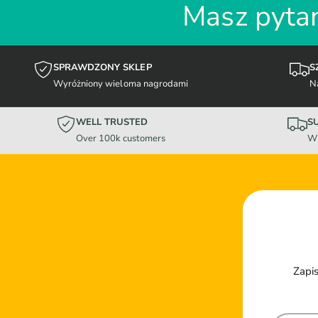
Masz pytan
SPRAWDZONY SKLEP
S
Wyróżniony wieloma nagrodami
N
WELL TRUSTED
S
Over 100k customers
Wi
Zapis