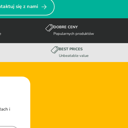
taktuj się z nami
DOBRE CENY
e
Popularnych produktów
BEST PRICES
Unbeatable value
żach i