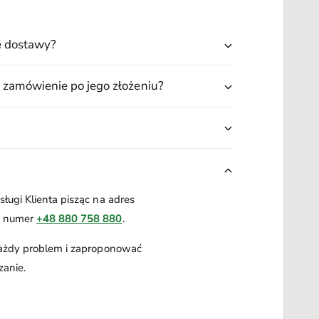
L
ę dostawy?
 zamówienie po jego złożeniu?
ługi Klienta pisząc na adres
a numer
+48 880 758 880
.
każdy problem i zaproponować
zanie.