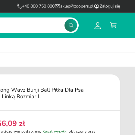
l
K
+48 880 758 880
sklep@zoopers.pl
Zaloguj się
o
o
g
s
S
u
z
z
u
j
y
k
s
k
a
j
i
ę
ong Wavz Bunji Ball Piłka Dla Psa
 Linką Rozmiar L
56,09 zł
C
 wliczonym podatkiem.
Koszt wysyłki
obliczony przy