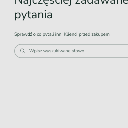
n
pytania
i
e
.
Sprawdź o co pytali inni Klienci przed zakupem
.
.
Wpisz wyszukiwane słowo