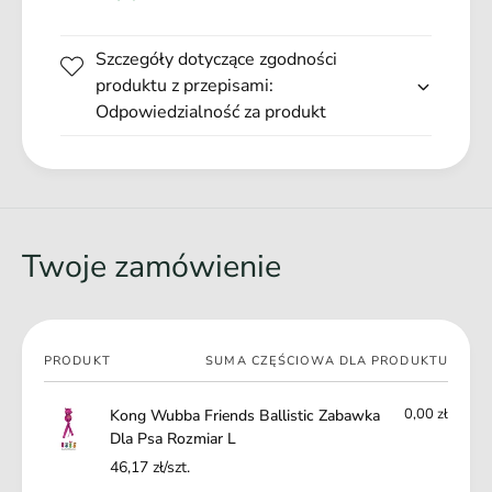
wytrzymałym, wzmocnionym nylonem dla zwiększenia
e
r
wytrzymałości.
n
i
d
Szczegóły dotyczące zgodności
e
s
produktu z przepisami:
n
B
Główne zalety produktu:
d
Odpowiedzialność za produkt
a
s
Pokryte trwałym; wzmocniony nylonem
l
B
l
Idealny do interaktywnych gier w przeciąganie
a
i
l
s
l
t
Zabawkę wysyłamy losowo!
i
Twoje zamówienie
i
s
c
t
Z
i
a
c
b
Twój
Z
PRODUKT
SUMA CZĘŚCIOWA DLA PRODUKTU
a
koszyk
a
w
b
0,00 zł
Kong Wubba Friends Ballistic Zabawka
k
a
Dla Psa Rozmiar L
a
w
46,17 zł/szt.
D
k
l