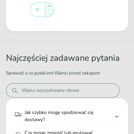
a
Ilość
Ilość
a
D
Zwiększ
P
l
ilość
Zmniejsz
s
a
dla
ilość
a
P
Default
dla
Ł
R
s
Title
Default
a
o
a
Title
z
d
R
m
o
o
Najczęściej zadawane pytania
i
z
w
a
m
r
a
i
Sprawdź o co pytali inni Klienci przed zakupem
L
n
a
r
i
Wpisz wyszukiwane słowo
L
e
.
.
Jak szybko mogę spodziewać się
.
dostawy?
Czy mogę zmienić lub anulować