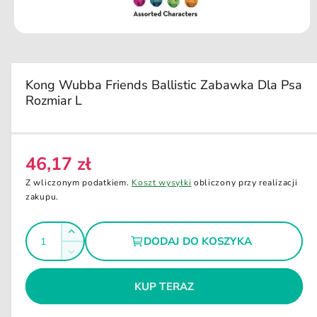
u
k
ci
O
e
t
w
ó
r
Kong Wubba Friends Ballistic Zabawka Dla Psa
z
Rozmiar L
m
u
l
t
i
m
46,17 zł
C
e
d
e
Z wliczonym podatkiem.
Koszt wysyłki
obliczony przy realizacji
i
n
zakupu.
a
1
a
w
I
o
r
Z
k
DODAJ DO KOSZYKA
e
l
n
w
Z
i
g
i
o
m
e
ę
u
m
KUP TERAZ
ś
n
o
k
l
i
d
ć
s
a