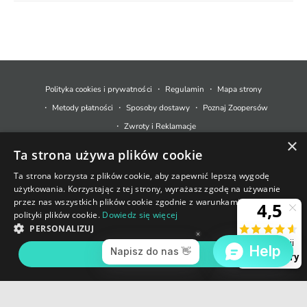
M
e
t
Polityka cookies i prywatności
Regulamin
Mapa strony
o
Metody płatności
Sposoby dostawy
Poznaj Zoopersów
d
Zwroty i Reklamacje
y
×
Ta strona używa plików cookie
p
© 2026,
Zoopers.pl
.
Technologia Shopify
ł
Ta strona korzysta z plików cookie, aby zapewnić lepszą wygodę
użytkowania. Korzystając z tej strony, wyrażasz zgodę na używanie
a
+48 733 550 021
przez nas wszystkich plików cookie zgodnie z warunkami naszej
t
polityki plików cookie.
Dowiedz się więcej
sklep@zoopers.pl
Ostatnie sztuki!
n
PERSONALIZUJ
Godziny pracy infolinii
Nie przegap okazji!
o
poniedziałek - piątek: 8 - 17
AKCEPTUJ WSZYSTKIE
DODAJ DO KOSZYKA
ś
c
i