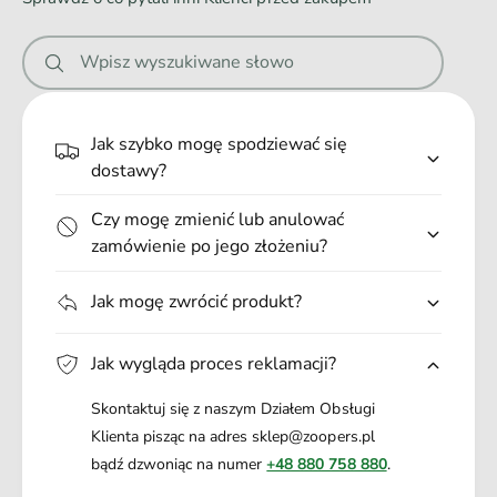
n
i
Wpisz wyszukiwane słowo
e
.
.
Jak szybko mogę spodziewać się
.
dostawy?
Czy mogę zmienić lub anulować
zamówienie po jego złożeniu?
Jak mogę zwrócić produkt?
Jak wygląda proces reklamacji?
Skontaktuj się z naszym Działem Obsługi
Klienta pisząc na adres sklep@zoopers.pl
bądź dzwoniąc na numer
+48 880 758 880
.