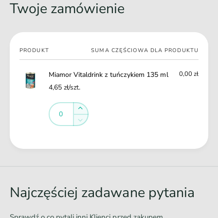
Twoje zamówienie
3
m
5
1
m
3
l
5
Twój
m
PRODUKT
SUMA CZĘŚCIOWA DLA PRODUKTU
koszyk
l
0,00 zł
Miamor Vitaldrink z tuńczykiem 135 ml
4,65 zł/szt.
Ilość
Ilość
Zwiększ
ilość
Zmniejsz
dla
ilość
Default
dla
Ł
Title
Default
a
Title
d
o
Najczęściej zadawane pytania
w
a
Sprawdź o co pytali inni Klienci przed zakupem