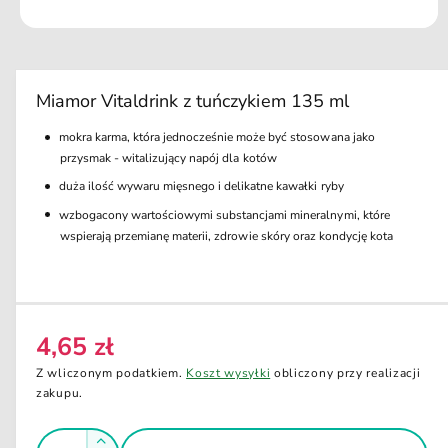
k
ci
O
e
t
w
ó
r
Miamor Vitaldrink z tuńczykiem 135 ml
z
m
mokra karma, która jednocześnie może być stosowana jako
u
l
przysmak - witalizujący napój dla kotów
t
i
duża ilość wywaru mięsnego i delikatne kawałki ryby
m
wzbogacony wartościowymi substancjami mineralnymi, które
e
d
wspierają przemianę materii, zdrowie skóry oraz kondycję kota
i
a
1
w
o
k
n
4,65 zł
C
i
e
e
Z wliczonym podatkiem.
Koszt wysyłki
obliczony przy realizacji
m
n
zakupu.
o
d
a
a
I
r
l