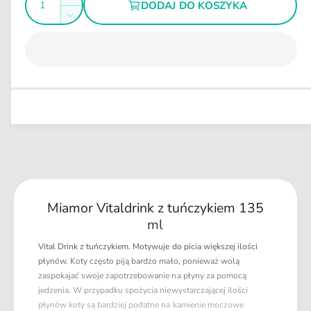
Z
DODAJ DO KOSZYKA
n
e
l
w
y
Z
m
g
i
o
m
ę
u
ś
n
k
l
i
ć
s
a
e
z
j
r
i
s
n
l
z
a
o
i
ś
l
ć
o
d
ś
l
ć
Miamor Vitaldrink z tuńczykiem 135
a
d
M
ml
l
i
a
Vital Drink z tuńczykiem. Motywuje do picia większej ilości
a
M
płynów. Koty często piją bardzo mało, ponieważ wolą
m
i
zaspokajać swoje zapotrzebowanie na płyny za pomocą
o
a
jedzenia. W przypadku spożycia niewystarczającej ilości
r
m
płynów koty są bardziej podatne na kamienie moczowe
V