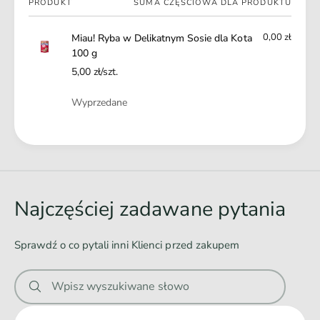
g
PRODUKT
SUMA CZĘŚCIOWA DLA PRODUKTU
0
koszyk
0
g
0,00 zł
Miau! Ryba w Delikatnym Sosie dla Kota
100 g
5,00 zł/szt.
Ilość
Wyprzedane
Ł
a
d
o
Najczęściej zadawane pytania
w
a
Sprawdź o co pytali inni Klienci przed zakupem
n
i
Wpisz wyszukiwane słowo
e
.