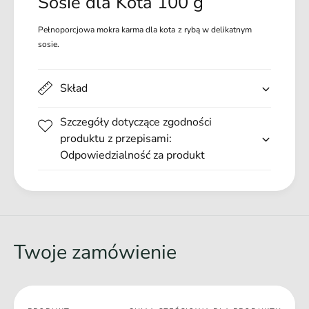
Sosie dla Kota 100 g
k
l
a
i
Pełnoporcjowa mokra karma dla kota z rybą w delikatnym
t
k
sosie.
n
a
y
t
m
n
Skład
S
y
o
m
s
Szczegóły dotyczące zgodności
S
i
produktu z przepisami:
o
e
Odpowiedzialność za produkt
s
d
i
l
e
a
d
K
l
o
a
t
K
Twoje zamówienie
a
o
1
t
0
a
0
1
Twój