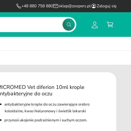
l
K
+48 880 758 880
sklep@zoopers.pl
Zaloguj się
o
o
g
s
S
u
z
z
u
j
y
k
s
k
a
j
i
ę
ICROMED Vet diferion 10ml krople
ntybakteryjne do oczu
antybakteryjne krople do oczu zawierające srebro
koloidalne, kwas hialuronowy i świetlik lekarski
przynosi ukojenie podrażnionym i suchym oczom.