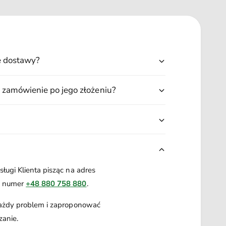
n
y
e
j
d
n
o
e
o
d
c
ę dostawy?
o
z
o
u
c
 zamówienie po jego złożeniu?
z
u
ługi Klienta pisząc na adres
a numer
+48 880 758 880
.
każdy problem i zaproponować
zanie.