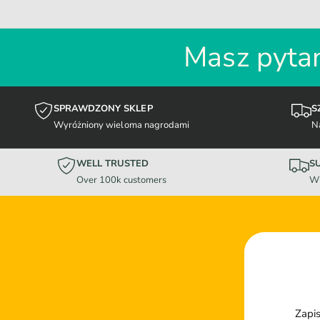
Masz pytan
SPRAWDZONY SKLEP
S
Wyróżniony wieloma nagrodami
N
WELL TRUSTED
S
Over 100k customers
Wi
Zapis