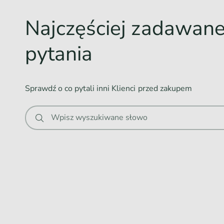
w
spojówek, choroby bakteryjnej, zakażenia gronkowcem.
Najczęściej zadawan
a
n
pytania
i
e
.
Sprawdź o co pytali inni Klienci przed zakupem
.
.
Wpisz wyszukiwane słowo