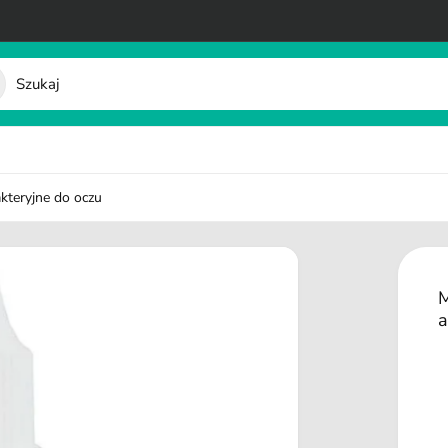
kteryjne do oczu
M
a