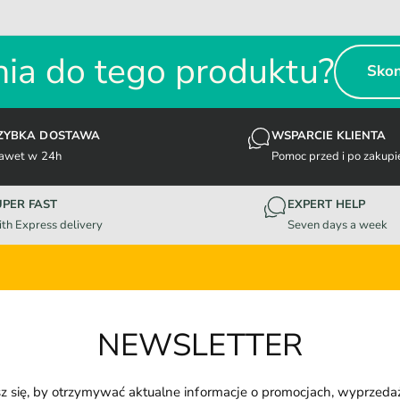
ia do tego produktu?
Skon
ZYBKA DOSTAWA
WSPARCIE KLIENTA
awet w 24h
Pomoc przed i po zakupi
UPER FAST
EXPERT HELP
th Express delivery
Seven days a week
NEWSLETTER
z się, by otrzymywać aktualne informacje o promocjach, wyprzeda