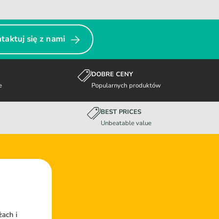
taktuj się z nami
DOBRE CENY
e
Popularnych produktów
BEST PRICES
Unbeatable value
żach i