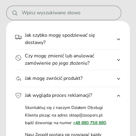
i
Wpisz wyszukiwane słowo
e
.
.
Jak szybko mogę spodziewać się
.
dostawy?
Czy mogę zmienić lub anulować
zamówienie po jego złożeniu?
Jak mogę zwrócić produkt?
Jak wygląda proces reklamacji?
Skontaktuj się z naszym Działem Obsługi
Klienta pisząc na adres sklep@zoopers.pl
bądź dzwoniąc na numer
+48 880 758 880
.
Nasz Zespół postara się rozwiązać każdy