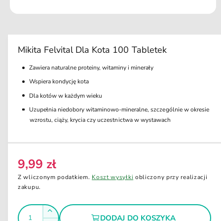
k
ci
O
e
t
w
ó
r
Mikita Felvital Dla Kota 100 Tabletek
z
m
Zawiera naturalne proteiny, witaminy i minerały
u
l
Wspiera kondycję kota
t
i
Dla kotów w każdym wieku
m
e
Uzupełnia niedobory witaminowo-mineralne, szczególnie w okresie
d
wzrostu, ciąży, krycia czy uczestnictwa w wystawach
i
a
1
w
o
k
9,99 zł
C
n
i
e
Z wliczonym podatkiem.
Koszt wysyłki
obliczony przy realizacji
e
n
zakupu.
m
o
a
d
I
a
r
Z
DODAJ DO KOSZYKA
l