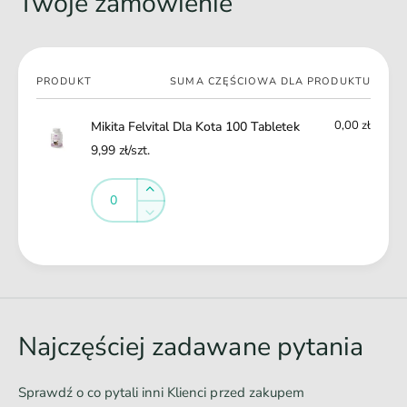
Twoje zamówienie
b
t
l
e
e
k
t
Twój
e
PRODUKT
SUMA CZĘŚCIOWA DLA PRODUKTU
koszyk
k
0,00 zł
Mikita Felvital Dla Kota 100 Tabletek
9,99 zł/szt.
Ilość
Ilość
Zwiększ
ilość
Zmniejsz
dla
ilość
Default
dla
Ł
Title
Default
a
Title
d
o
Najczęściej zadawane pytania
w
a
Sprawdź o co pytali inni Klienci przed zakupem
n