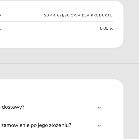
.
I
6
Ę
5
A
SUMA CZĘŚCIOWA DLA PRODUKTU
.
0
6
.
G
0,00 zł
5
0
G
ę dostawy?
 zamówienie po jego złożeniu?