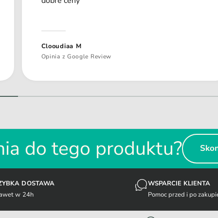
dobre ceny
Clooudiaa M
Opinia z Google Review
1
/
z
2
ia do tego produktu?
Skon
ZYBKA DOSTAWA
WSPARCIE KLIENTA
awet w 24h
Pomoc przed i po zakupi