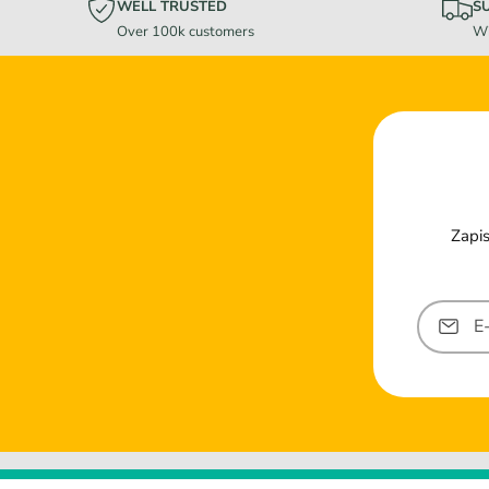
WELL TRUSTED
S
Over 100k customers
Wi
Zapis
E