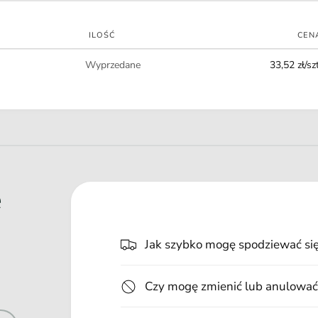
t
n
ILOŚĆ
CEN
o
Ilość
ś
Wyprzedane
33,52 zł/szt
c
i
e
Jak szybko mogę spodziewać si
Czy mogę zmienić lub anulować