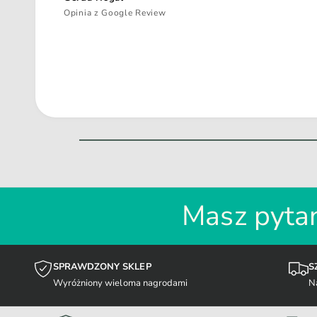
Opinia z Google Review
Masz pytan
SPRAWDZONY SKLEP
S
Wyróżniony wieloma nagrodami
N