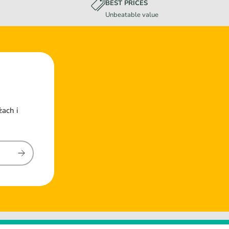
BEST PRICES
Unbeatable value
żach i