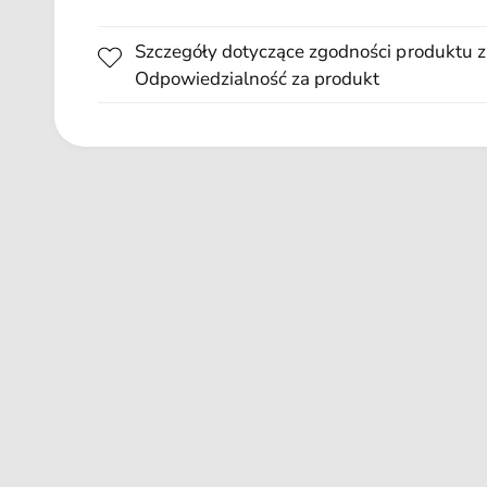
u
m
k
s
Szczegóły dotyczące zgodności produktu z
t
k
Odpowiedzialność za produkt
u
l
e
p
i
e