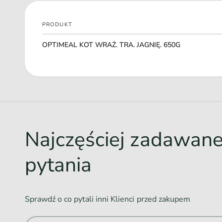
PRODUKT
Twój
OPTIMEAL KOT WRAŻ. TRA. JAGNIĘ. 650G
koszyk
Ł
a
d
o
w
Najczęściej zadawan
a
n
pytania
i
e
.
Sprawdź o co pytali inni Klienci przed zakupem
.
.