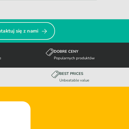
taktuj się z nami
DOBRE CENY
e
Popularnych produktów
BEST PRICES
Unbeatable value