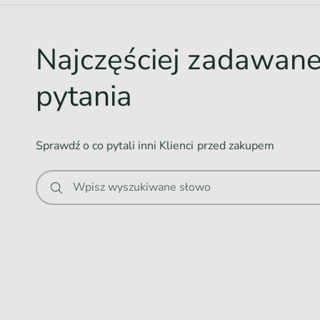
o
w
Najczęściej zadawan
a
n
pytania
i
e
.
Sprawdź o co pytali inni Klienci przed zakupem
.
.
Wpisz wyszukiwane słowo