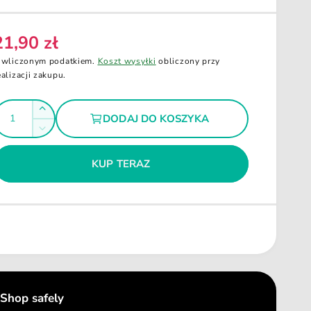
21,90 zł
C
 wliczonym podatkiem.
Koszt wysyłki
obliczony przy
ealizacji zakupu.
Z
DODAJ DO KOSZYKA
w
Z
g
i
m
ę
n
KUP TERAZ
k
i
s
e
z
j
i
s
l
z
o
i
ś
l
ć
o
d
ś
Shop safely
l
ć