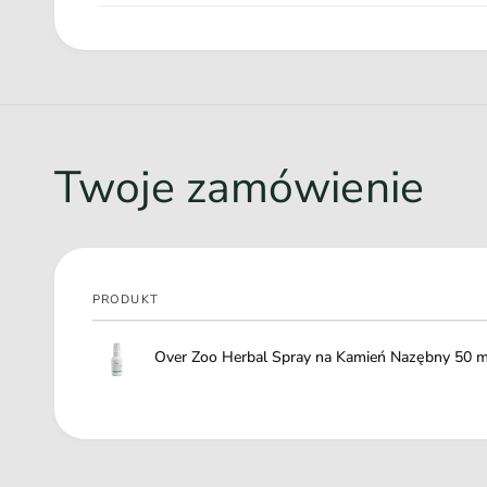
Szałwia - niezwykle pomocna przy schorzeniach dziąseł
Rumianek - przyspiesza gojenie się ran i daje efekt łagod
Mięta - działa obkurczająco na dziąsła oraz neutralizuje
Twoje zamówienie
PRODUKT
Twój
Over Zoo Herbal Spray na Kamień Nazębny 50 m
koszyk
Ł
a
d