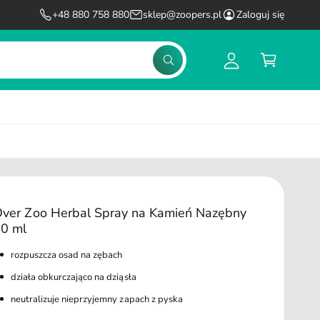
l
K
+48 880 758 880
sklep@zoopers.pl
Zaloguj się
o
o
g
s
S
u
z
z
u
j
y
k
s
k
a
j
i
ę
ver Zoo Herbal Spray na Kamień Nazębny
0 ml
rozpuszcza osad na zębach
działa obkurczająco na dziąsła
neutralizuje nieprzyjemny zapach z pyska