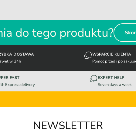
ia do tego produktu?
Skon
ZYBKA DOSTAWA
WSPARCIE KLIENTA
awet w 24h
Pomoc przed i po zakupi
UPER FAST
EXPERT HELP
th Express delivery
Seven days a week
NEWSLETTER