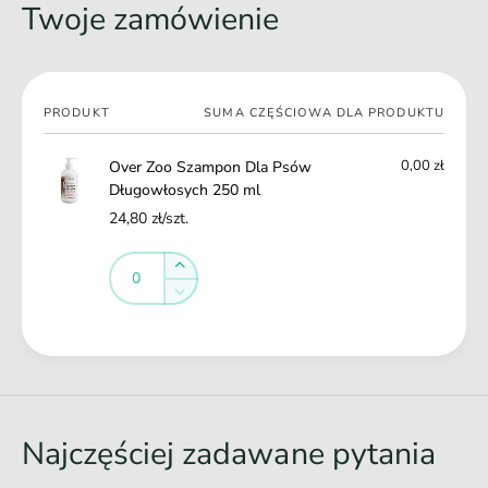
o
Twoje zamówienie
w
s
ł
y
o
c
s
h
Twój
y
PRODUKT
SUMA CZĘŚCIOWA DLA PRODUKTU
2
koszyk
c
5
h
0,00 zł
Over Zoo Szampon Dla Psów
0
2
Długowłosych 250 ml
m
5
l
24,80 zł/szt.
0
m
Ilość
Ilość
l
Zwiększ
ilość
Zmniejsz
dla
ilość
Default
dla
Ł
Title
Default
a
Title
d
o
Najczęściej zadawane pytania
w