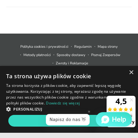
M
e
t
Polityka cookies i prywatności
Regulamin
Mapa strony
o
Metody płatności
Sposoby dostawy
Poznaj Zoopersów
d
Zwroty i Reklamacje
y
×
Ta strona używa plików cookie
p
© 2026,
Zoopers.pl
.
Technologia Shopify
ł
Ta strona korzysta z plików cookie, aby zapewnić lepszą wygodę
użytkowania. Korzystając z tej strony, wyrażasz zgodę na używanie
a
+48 733 550 021
przez nas wszystkich plików cookie zgodnie z warunkami naszej
t
polityki plików cookie.
Dowiedz się więcej
sklep@zoopers.pl
Ostatnie sztuki!
n
PERSONALIZUJ
Godziny pracy infolinii
Nie przegap okazji!
o
poniedziałek - piątek: 8 - 17
AKCEPTUJ WSZYSTKIE
DODAJ DO KOSZYKA
ś
c