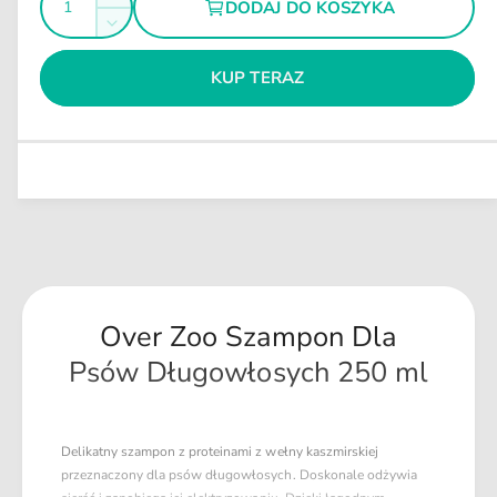
Z
DODAJ DO KOSZYKA
l
e
l
w
n
Z
g
i
y
o
m
m
ę
u
KUP TERAZ
ś
n
k
l
i
ć
s
a
e
z
j
r
i
s
n
l
z
a
o
i
ś
l
ć
o
d
ś
l
ć
a
Over Zoo Szampon Dla
d
O
l
Psów Długowłosych 250 ml
v
a
e
O
r
v
Z
e
Delikatny szampon z proteinami z wełny kaszmirskiej
o
r
przeznaczony dla psów długowłosych. Doskonale odżywia
o