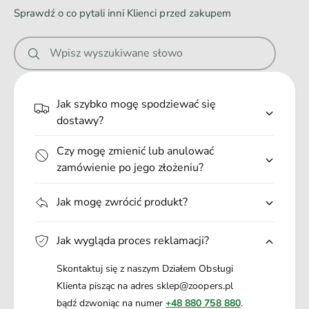
a
Sprawdź o co pytali inni Klienci przed zakupem
n
i
Wpisz wyszukiwane słowo
e
.
.
Jak szybko mogę spodziewać się
.
dostawy?
Czy mogę zmienić lub anulować
zamówienie po jego złożeniu?
Jak mogę zwrócić produkt?
Jak wygląda proces reklamacji?
Skontaktuj się z naszym Działem Obsługi
Klienta pisząc na adres sklep@zoopers.pl
bądź dzwoniąc na numer
+48 880 758 880
.