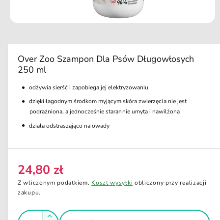
u
k
ci
O
e
t
w
ó
r
Over Zoo Szampon Dla Psów Długowłosych
z
250 ml
m
u
l
odżywia sierść i zapobiega jej elektryzowaniu
t
i
dzięki łagodnym środkom myjącym skóra zwierzęcia nie jest
m
podrażniona, a jednocześnie starannie umyta i nawilżona
e
d
działa odstraszająco na owady
i
a
1
w
o
24,80 zł
k
C
n
e
i
Z wliczonym podatkiem.
Koszt wysyłki
obliczony przy realizacji
e
n
zakupu.
m
o
a
d
I
r
a