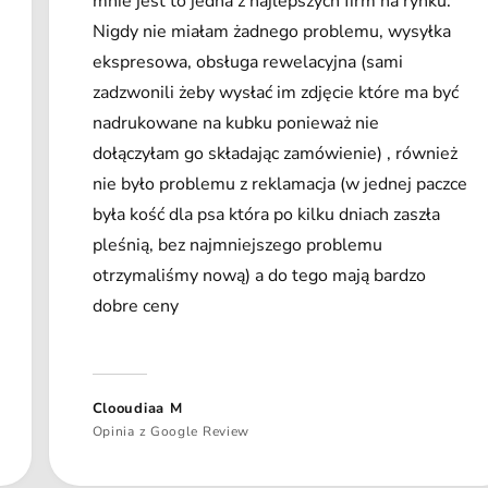
mnie jest to jedna z najlepszych firm na rynku.
Nigdy nie miałam żadnego problemu, wysyłka
ekspresowa, obsługa rewelacyjna (sami
zadzwonili żeby wysłać im zdjęcie które ma być
nadrukowane na kubku ponieważ nie
dołączyłam go składając zamówienie) , również
nie było problemu z reklamacja (w jednej paczce
była kość dla psa która po kilku dniach zaszła
pleśnią, bez najmniejszego problemu
otrzymaliśmy nową) a do tego mają bardzo
dobre ceny
Clooudiaa M
Opinia z Google Review