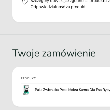
Szczegóły dotyczące zgodności produktu z
Dorsz
stanowi bogate źródło protein i minerałów takich jak mag
Odpowiedzialność za produkt
Flądra
zawiera duża zawartość witaminy D, która pomaga w f
do wzmocnienia układu kostnego psa.
Twoje zamówienie
PRODUKT
Twój
Paka Zwierzaka Pepe Mokra Karma Dla Psa Ryby
koszyk
Ł
a