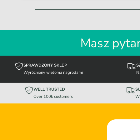
Masz pytan
SPRAWDZONY SKLEP
S
Wyróżniony wieloma nagrodami
N
WELL TRUSTED
S
Over 100k customers
Wi