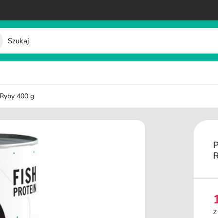
 Ryby 400 g
P
R
e
Z