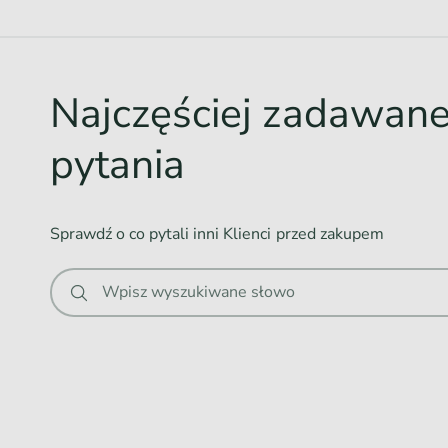
d
o
w
Najczęściej zadawan
a
n
pytania
i
e
.
Sprawdź o co pytali inni Klienci przed zakupem
.
.
Wpisz wyszukiwane słowo