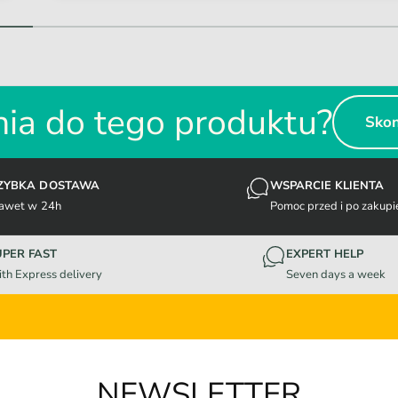
1
/
z
2
ia do tego produktu?
Skon
ZYBKA DOSTAWA
WSPARCIE KLIENTA
awet w 24h
Pomoc przed i po zakupi
UPER FAST
EXPERT HELP
th Express delivery
Seven days a week
NEWSLETTER