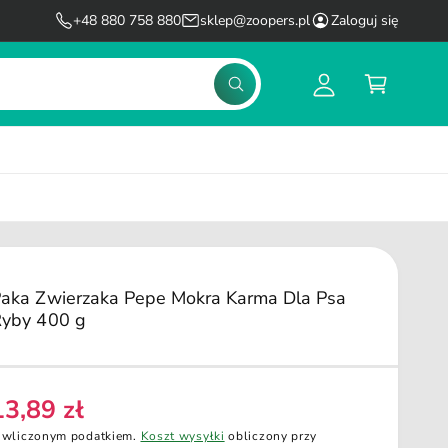
l
K
+48 880 758 880
sklep@zoopers.pl
Zaloguj się
o
o
g
s
S
u
z
z
u
j
y
k
s
k
a
j
i
ę
aka Zwierzaka Pepe Mokra Karma Dla Psa
yby 400 g
13,89 zł
C
 wliczonym podatkiem.
Koszt wysyłki
obliczony przy