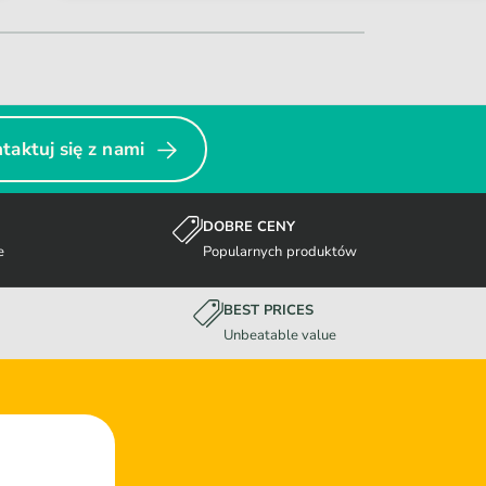
taktuj się z nami
DOBRE CENY
e
Popularnych produktów
BEST PRICES
Unbeatable value