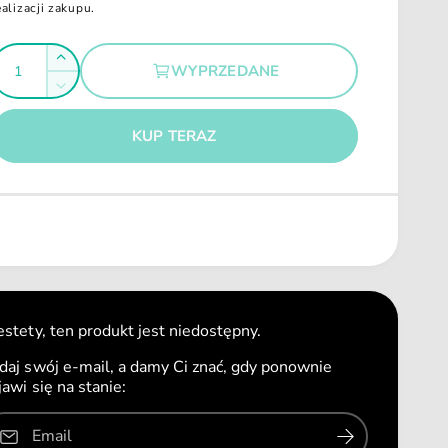
ealizacji zakupu.
Z
WYPRZEDANE
w
Z
g
i
m
ę
n
KUP TERAZ
k
i
s
e
z
j
i
s
l
z
o
i
ś
l
ć
o
d
ś
estety, ten produkt jest niedostępny.
l
ć
a
daj swój e-mail, a damy Ci znać, gdy ponownie
d
P
jawi się na stanie:
l
a
a
k
P
Email
a