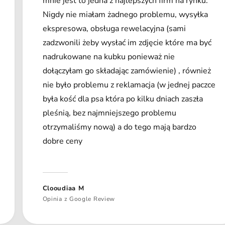
mnie jest to jedna z najlepszych firm na rynku.
Nigdy nie miałam żadnego problemu, wysyłka
ekspresowa, obsługa rewelacyjna (sami
zadzwonili żeby wysłać im zdjęcie które ma być
nadrukowane na kubku ponieważ nie
dołączyłam go składając zamówienie) , również
nie było problemu z reklamacja (w jednej paczce
była kość dla psa która po kilku dniach zaszła
pleśnią, bez najmniejszego problemu
otrzymaliśmy nową) a do tego mają bardzo
dobre ceny
Clooudiaa M
Opinia z Google Review