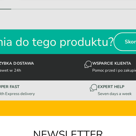
1
/
z
2
ia do tego produktu?
Skon
ZYBKA DOSTAWA
WSPARCIE KLIENTA
awet w 24h
Pomoc przed i po zakupi
UPER FAST
EXPERT HELP
th Express delivery
Seven days a week
NEWSLETTER