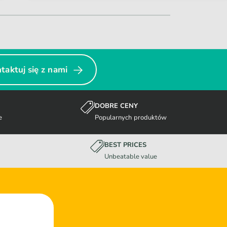
taktuj się z nami
DOBRE CENY
e
Popularnych produktów
BEST PRICES
Unbeatable value