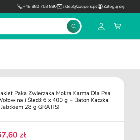
l
K
+48 880 758 880
sklep@zoopers.pl
Zaloguj się
o
o
g
s
S
u
z
z
u
j
y
k
s
k
a
j
i
ę
akiet Paka Zwierzaka Mokra Karma Dla Psa
ołowina i Śledź 6 x 400 g + Baton Kaczka
 Jabłkiem 28 g GRATIS!
57,60 zł
C