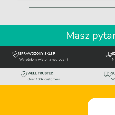
Masz pytan
SPRAWDZONY SKLEP
S
Wyróżniony wieloma nagrodami
N
WELL TRUSTED
S
Over 100k customers
Wi