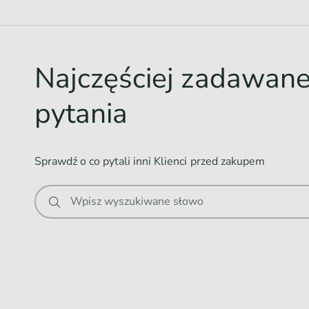
d
o
w
Najczęściej zadawan
a
n
pytania
i
e
.
Sprawdź o co pytali inni Klienci przed zakupem
.
.
Wpisz wyszukiwane słowo