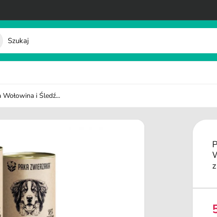
Wołowina i Śledź...
P
W
z