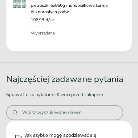
o
pietruszki 6x850g monobiałkowa karma
b
n
dla dorosłych psów
i
o
a
106,98 zł/szt.
b
ł
i
Ilość
k
Wyprzedane
a
o
ł
w
k
Ł
a
o
a
k
w
a
d
a
r
k
o
Najczęściej zadawane pytania
m
a
w
a
r
d
a
m
Sprawdź o co pytali inni Klienci przed zakupem
l
n
a
a
d
i
d
Wpisz wyszukiwane słowo
l
e
o
a
r
.
d
o
o
.
Jak szybko mogę spodziewać się
s