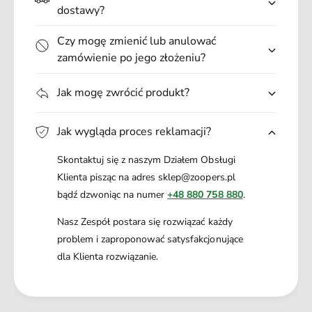
r
.
ł
dostawy?
o
y
s
c
Czy mogę zmienić lub anulować
ł
h
zamówienie po jego złożeniu?
y
p
c
s
h
Jak mogę zwrócić produkt?
ó
p
w
s
Jak wygląda proces reklamacji?
ó
w
Skontaktuj się z naszym Działem Obsługi
Klienta pisząc na adres sklep@zoopers.pl
bądź dzwoniąc na numer
+48 880 758 880
.
Nasz Zespół postara się rozwiązać każdy
problem i zaproponować satysfakcjonujące
dla Klienta rozwiązanie.