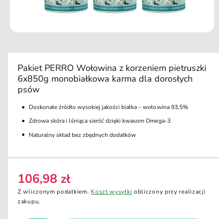
d
u
k
ci
O
e
t
w
ó
r
Pakiet PERRO Wołowina z korzeniem pietruszki
z
6x850g monobiałkowa karma dla dorosłych
m
u
psów
l
t
Doskonałe źródło wysokiej jakości białka – wołowina 93,5%
i
m
Zdrowa skóra i lśniąca sierść dzięki kwasom Omega-3
e
d
Naturalny skład bez zbędnych dodatków
i
a
1
w
o
106,98 zł
k
C
n
e
i
Z wliczonym podatkiem.
Koszt wysyłki
obliczony przy realizacji
e
n
zakupu.
m
o
a
d