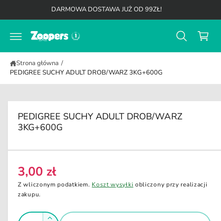
K
d
DARMOWA DOSTAWA JUŻ OD 99ZŁ!
o
o
t
s
r
z
e
ś
y
c
Strona główna
/
k
i
PEDIGREE SUCHY ADULT DROB/WARZ 3KG+600G
PEDIGREE SUCHY ADULT DROB/WARZ
3KG+600G
3,00 zł
C
e
Z wliczonym podatkiem.
Koszt wysyłki
obliczony przy realizacji
n
zakupu.
a
I
r