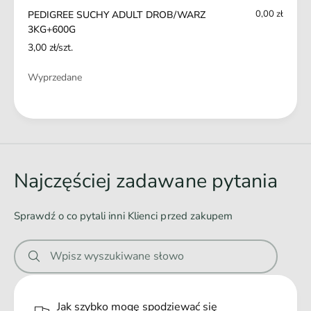
K
Z
0,00 zł
PEDIGREE SUCHY ADULT DROB/WARZ
G
3
3KG+600G
+
K
3,00 zł/szt.
6
G
0
+
Ilość
Wyprzedane
0
6
G
0
Ł
0
G
a
d
o
Najczęściej zadawane pytania
w
a
Sprawdź o co pytali inni Klienci przed zakupem
n
i
Wpisz wyszukiwane słowo
e
.
.
Jak szybko mogę spodziewać się