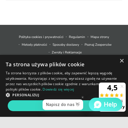
M
e
t
Polityka cookies i prywatności
Regulamin
Mapa strony
o
Metody płatności
Sposoby dostawy
Poznaj Zoopersów
d
Zwroty i Reklamacje
y
×
Ta strona używa plików cookie
p
© 2026,
Zoopers.pl
.
Technologia Shopify
ł
Ta strona korzysta z plików cookie, aby zapewnić lepszą wygodę
użytkowania. Korzystając z tej strony, wyrażasz zgodę na używanie
a
+48 733 550 021
przez nas wszystkich plików cookie zgodnie z warunkami naszej
t
polityki plików cookie.
Dowiedz się więcej
sklep@zoopers.pl
Ostatnie sztuki!
n
PERSONALIZUJ
Godziny pracy infolinii
Nie przegap okazji!
o
poniedziałek - piątek: 8 - 17
AKCEPTUJ WSZYSTKIE
DODAJ DO KOSZYKA
ś
c
i