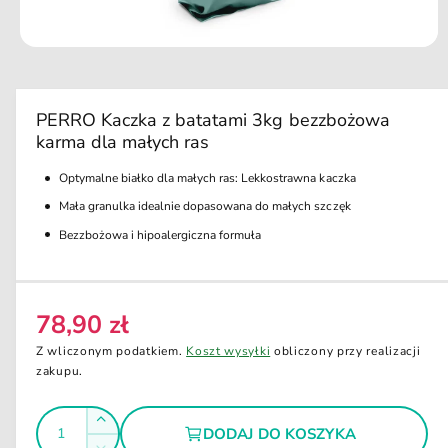
u
k
ci
O
e
t
w
ó
r
PERRO Kaczka z batatami 3kg bezzbożowa
z
karma dla małych ras
m
u
l
Optymalne białko dla małych ras: Lekkostrawna kaczka
t
i
Mała granulka idealnie dopasowana do małych szczęk
m
e
Bezzbożowa i hipoalergiczna formuła
d
i
a
1
w
78,90 zł
C
o
k
e
Z wliczonym podatkiem.
Koszt wysyłki
obliczony przy realizacji
n
i
n
zakupu.
e
a
m
o
I
r
Z
d
DODAJ DO KOSZYKA
e
l
a