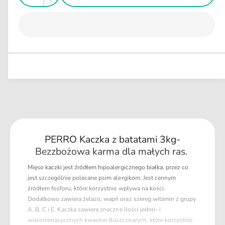
w
Z
l
g
i
o
n
m
ę
y
u
ś
n
m
k
l
i
ć
s
a
e
z
j
r
i
s
n
l
z
a
o
i
ś
l
ć
o
d
ś
l
ć
PERRO Kaczka z batatami 3kg-
a
d
P
Bezzbożowa karma dla małych ras.
l
E
a
Mięso kaczki jest źródłem hipoalergicznego białka, przez co
R
P
jest szczególnie polecane psim alergikom. Jest cennym
R
E
źródłem fosforu, które korzystnie wpływa na kości.
O
R
Dodatkowo zawiera żelazo, wapń oraz szereg witamin z grupy
K
R
A, B, C i E. Kaczka zawiera znaczne ilości jedno- i
a
O
wielonienasyconych kwasów tłuszczowych, które korzystnie
c