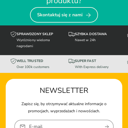
produktu?
oczy i skórę Twojego psa. Zawierają dodatkowo likopen, który
wpływa na pracę układu sercowo-naczyniowego i jest silnym
Skontaktuj się z nami
antyoksydantem.
Borówki suszone: posiadają właściwości
przeciwnowotworowe. Zawarte w nich barwniki antocyjanowe
SPRAWDZONY SKLEP
SZYBKA DOSTAWA
korzystnie wpływają na psi wzrok i układ sercowo-
Wyróżniony wieloma
Nawet w 24h
naczyniowy.
nagrodami
Ekstrakty roślinne (Jukka Mojave, Rosmarinus sp., Curcuma
sp., Citrus sp.): wpływają korzystnie na funkcjonowanie
WELL TRUSTED
SUPER FAST
organizmu Twojego psa.
Over 100k customers
With Express delivery
NEWSLETTER
Zapisz się, by otrzymywać aktualne informacje o
promocjach, wyprzedażach i nowościach.
E-mail