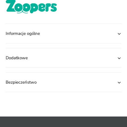
Informacje ogólne
Dodatkowe
Bezpieczeństwo
M
e
t