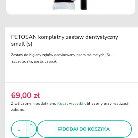
u
k
ci
O
e
t
w
ó
r
PETOSAN kompletny zestaw dentystyczny
z
small (s)
m
u
l
Zestaw do higieny zębów dedykowany psom ras małych (S) –
t
szczoteczka, pasta, czyścik
i
m
e
d
i
a
1
69,00 zł
C
w
o
e
Z wliczonym podatkiem.
Koszt wysyłki
obliczony przy realizacji
k
n
n
zakupu.
i
a
e
m
I
r
Z
o
DODAJ DO KOSZYKA
e
l
d
w
Z
a