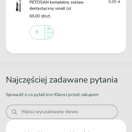
s
0,00 zł
PETOSAN kompletny zestaw
c
t
dentystyczny small (s)
z
y
69,00 zł/szt.
n
c
y
z
Ilość
Ilość
s
Zwiększ
n
m
ilość
y
Zmniejsz
a
dla
s
ilość
l
Default
m
dla
Ł
l
Title
a
Default
a
(
l
Title
s
d
l
)
(
o
Najczęściej zadawane pytania
s
w
)
a
Sprawdź o co pytali inni Klienci przed zakupem
n
i
Wpisz wyszukiwane słowo
e
.
.