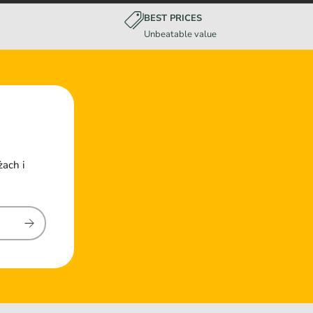
BEST PRICES
Unbeatable value
żach i