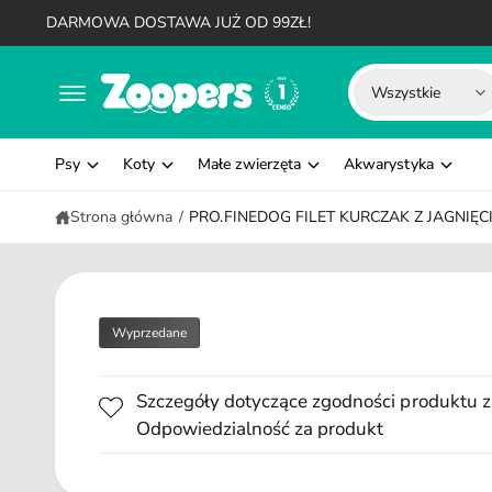
d
DARMOWA DOSTAWA JUŻ OD 99ZŁ!
o
t
W
W
r
Wszystkie
e
y
y
ś
c
b
s
i
Psy
Koty
Małe zwierzęta
Akwarystyka
i
z
e
u
Strona główna
/
PRO.FINEDOG FILET KURCZAK Z JAGNIĘC
r
k
z
a
t
j
y
w
Wyprzedane
p
n
p
a
Szczegóły dotyczące zgodności produktu z
r
s
Odpowiedzialność za produkt
o
z
d
y