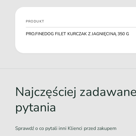
PRODUKT
Twój
PRO.FINEDOG FILET KURCZAK Z JAGNIĘCINĄ 350 G
koszyk
Ł
a
d
o
w
Najczęściej zadawan
a
n
pytania
i
e
.
Sprawdź o co pytali inni Klienci przed zakupem
.