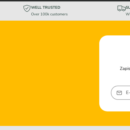
WELL TRUSTED
S
Over 100k customers
Wi
Zapis
E