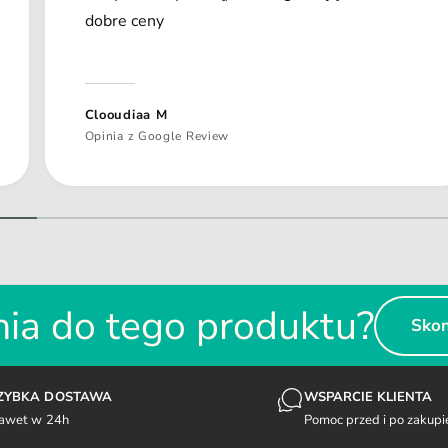
dobre ceny
Clooudiaa M
Opinia z Google Review
1
/
z
2
ia do tego produktu?
Skon
ZYBKA DOSTAWA
WSPARCIE KLIENTA
awet w 24h
Pomoc przed i po zakupi