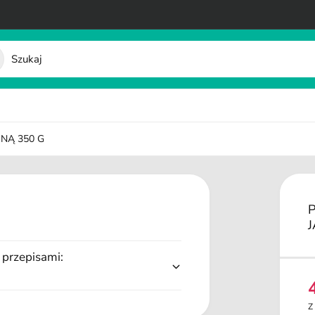
INĄ 350 G
 przepisami:
e
Z