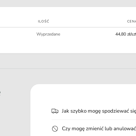
t
n
ILOŚĆ
CEN
o
Ilość
ś
Wyprzedane
44,80 zł/szt
c
i
e
Jak szybko mogę spodziewać si
Czy mogę zmienić lub anulować