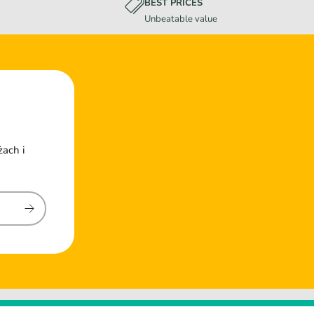
BEST PRICES
Unbeatable value
żach i