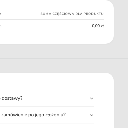
0
1
5
1
5
A
SUMA CZĘŚCIOWA DLA PRODUKTU
0
5
.
0,00 zł
5
ę dostawy?
 zamówienie po jego złożeniu?