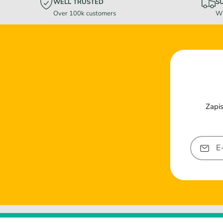
WELL TRUSTED
S
Over 100k customers
Wi
Zapis
E