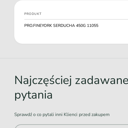
PRODUKT
Twój
PRO.FINEYORK SERDUCHA 450G 11055
koszyk
Ł
a
d
o
w
Najczęściej zadawan
a
n
pytania
i
e
.
Sprawdź o co pytali inni Klienci przed zakupem
.
.