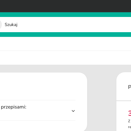
 przepisami:
e
Z
n
r