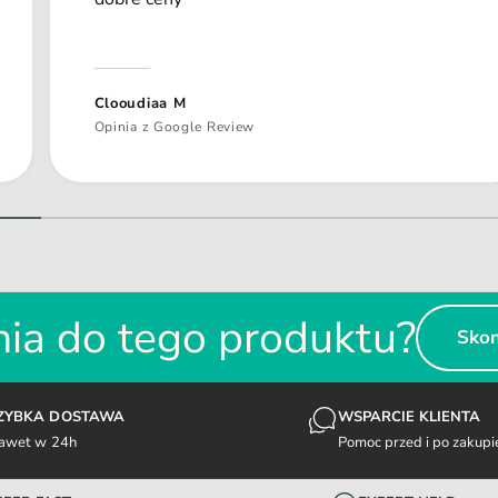
Clooudiaa M
Opinia z Google Review
1
/
z
2
ia do tego produktu?
Skon
ZYBKA DOSTAWA
WSPARCIE KLIENTA
awet w 24h
Pomoc przed i po zakupi