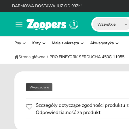
d
DARMOWA DOSTAWA JUŻ OD 99ZŁ!
o
t
W
W
r
Wszystkie
e
y
y
ś
c
b
s
i
Psy
Koty
Małe zwierzęta
Akwarystyka
i
z
e
u
Strona główna
/
PRO.FINEYORK SERDUCHA 450G 11055
r
k
z
a
t
j
y
w
Wyprzedane
p
n
p
a
Szczegóły dotyczące zgodności produktu z
r
s
Odpowiedzialność za produkt
o
z
d
y