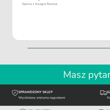
Opinia z Google Review
Masz pytan
SPRAWDZONY SKLEP
S
Wyróżniony wieloma nagrodami
N