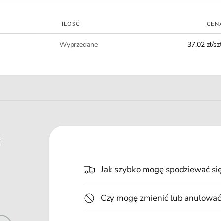
t
n
ILOŚĆ
CEN
o
Ilość
ś
Wyprzedane
37,02 zł/szt
c
i
e
Jak szybko mogę spodziewać si
Czy mogę zmienić lub anulować