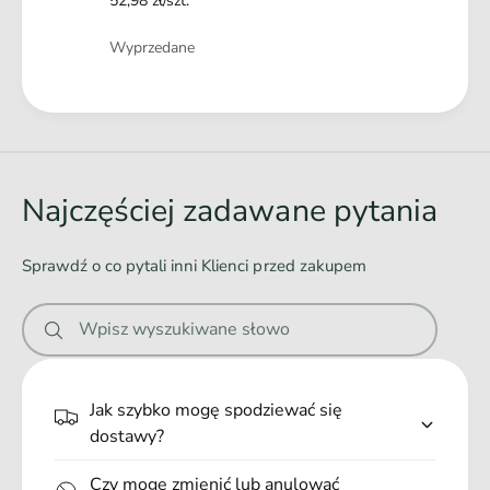
s
52,98 zł/szt.
5
z
0
Ilość
t
Wyprzedane
s
u
z
k
t
Ł
u
a
k
d
o
Najczęściej zadawane pytania
w
a
Sprawdź o co pytali inni Klienci przed zakupem
n
i
Wpisz wyszukiwane słowo
e
.
.
Jak szybko mogę spodziewać się
.
dostawy?
Czy mogę zmienić lub anulować