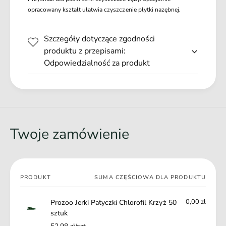
y
a
opracowany kształt ułatwia czyszczenie płytki nazębnej.
c
t
z
y
k
Szczegóły dotyczące zgodności
c
i
z
produktu z przepisami:
C
k
Odpowiedzialność za produkt
h
i
l
C
o
h
r
l
o
o
f
r
Twoje zamówienie
i
o
l
f
K
i
r
l
z
Twój
K
PRODUKT
SUMA CZĘŚCIOWA DLA PRODUKTU
y
koszyk
r
ż
z
0,00 zł
Prozoo Jerki Patyczki Chlorofil Krzyż 50
5
y
sztuk
0
ż