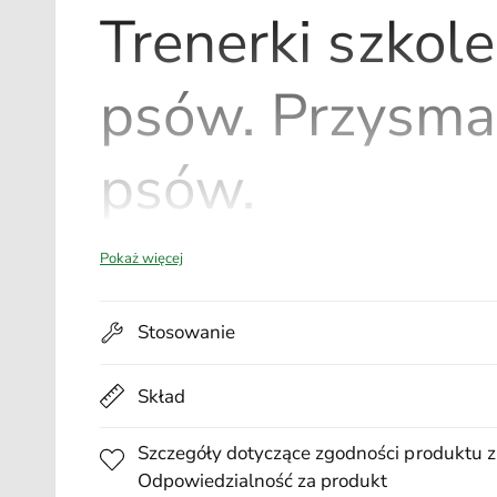
l
Trenerki szkol
t
i
m
e
psów. Przysmak
d
i
a
1
w
psów.
o
k
n
i
e
m
Pokaż więcej
o
d
a
l
Stosowanie
n
y
m
Skład
Szczegóły dotyczące zgodności produktu z
Odpowiedzialność za produkt