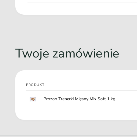
Twoje zamówienie
PRODUKT
Twój
Prozoo Trenerki Mięsny Mix Soft 1 kg
koszyk
Ł
a
d