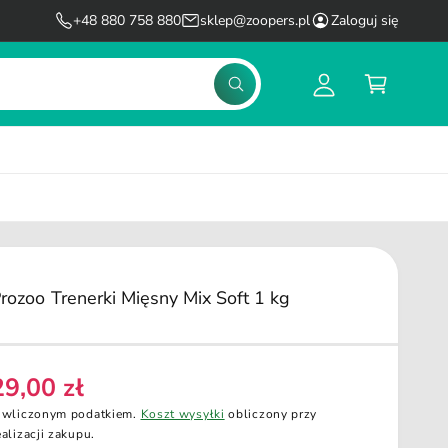
l
K
+48 880 758 880
sklep@zoopers.pl
Zaloguj się
o
o
g
s
S
u
z
z
u
j
y
k
s
k
a
j
i
ę
rozoo Trenerki Mięsny Mix Soft 1 kg
29,00 zł
C
 wliczonym podatkiem.
Koszt wysyłki
obliczony przy
ealizacji zakupu.