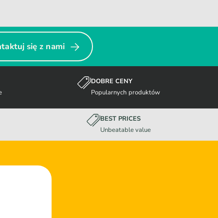
taktuj się z nami
DOBRE CENY
e
Popularnych produktów
BEST PRICES
Unbeatable value