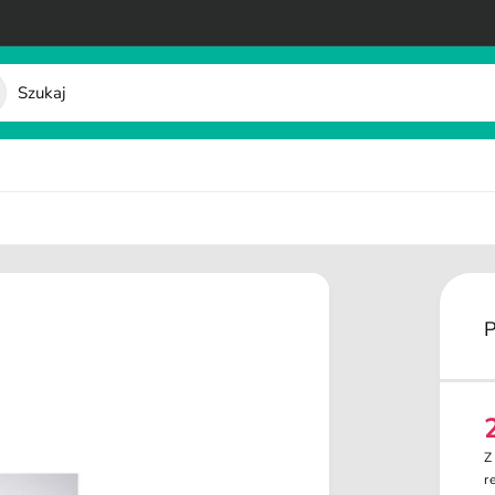
P
e
Z
n
r