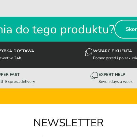
ia do tego produktu?
Skon
ZYBKA DOSTAWA
WSPARCIE KLIENTA
awet w 24h
Pomoc przed i po zakupi
UPER FAST
EXPERT HELP
th Express delivery
Seven days a week
NEWSLETTER