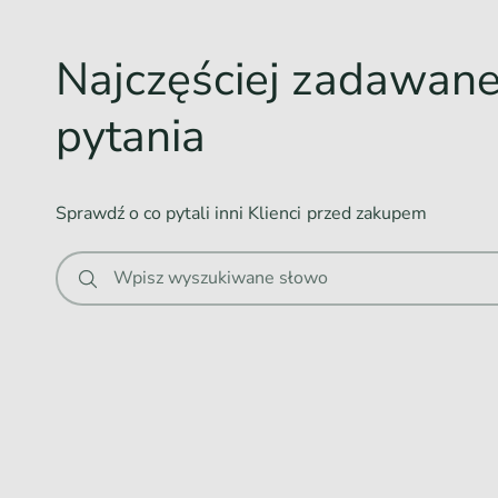
o
w
Najczęściej zadawan
a
n
pytania
i
e
.
Sprawdź o co pytali inni Klienci przed zakupem
.
.
Wpisz wyszukiwane słowo