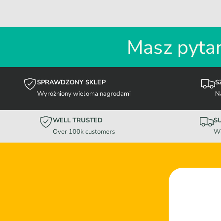
Masz pytan
SPRAWDZONY SKLEP
S
Wyróżniony wieloma nagrodami
N
WELL TRUSTED
S
Over 100k customers
Wi