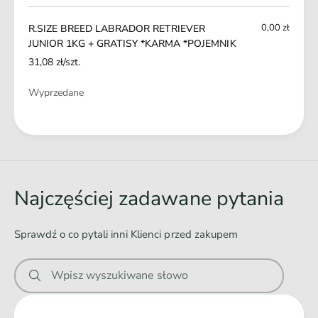
koszyk
R
V
J
E
0,00 zł
R.SIZE BREED LABRADOR RETRIEVER
U
R
JUNIOR 1KG + GRATISY *KARMA *POJEMNIK
N
J
31,08 zł/szt.
I
U
O
N
Ilość
Wyprzedane
R
I
1
O
K
Ł
R
G
1
a
+
K
d
G
G
R
o
+
Najczęściej zadawane pytania
A
G
w
T
R
a
I
Sprawdź o co pytali inni Klienci przed zakupem
A
n
S
T
Y
i
I
*
Wpisz wyszukiwane słowo
S
e
K
Y
.
A
*