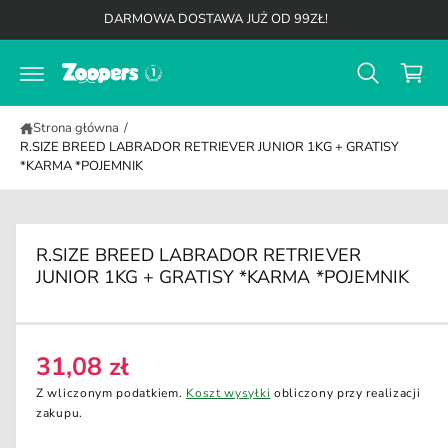
K
d
DARMOWA DOSTAWA JUŻ OD 99ZŁ!
o
o
t
s
r
z
e
ś
y
c
Strona główna
/
k
i
R.SIZE BREED LABRADOR RETRIEVER JUNIOR 1KG + GRATISY
*KARMA *POJEMNIK
R.SIZE BREED LABRADOR RETRIEVER
JUNIOR 1KG + GRATISY *KARMA *POJEMNIK
31,08 zł
C
e
Z wliczonym podatkiem.
Koszt wysyłki
obliczony przy realizacji
n
zakupu.
a