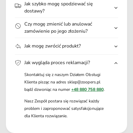
R
.
K
Jak szybko mogę spodziewać się
M
A
.
dostawy?
A
R
*
M
Czy mogę zmienić lub anulować
P
A
zamówienie po jego złożeniu?
O
*
J
P
E
Jak mogę zwrócić produkt?
O
M
J
N
E
Jak wygląda proces reklamacji?
I
M
K
N
Skontaktuj się z naszym Działem Obsługi
I
Klienta pisząc na adres sklep@zoopers.pl
K
bądź dzwoniąc na numer
+48 880 758 880
.
Nasz Zespół postara się rozwiązać każdy
problem i zaproponować satysfakcjonujące
dla Klienta rozwiązanie.