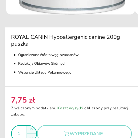
u
t
k
ci
e
O
1
/
z
2
e
t
r
w
ó
a
r
ROYAL CANIN Hypoallergenic canine 200g
z
z
puszka
m
d
u
l
Ograniczone źródła węglowodanów
o
t
i
Redukcja Objawów Skórnych
s
m
e
Wsparcie Układu Pokarmowego
t
d
ę
i
a
p
1
w
7,75 zł
n
C
o
k
y
e
Z wliczonym podatkiem.
Koszt wysyłki
obliczony przy realizacji
n
i
n
zakupu.
w
e
a
w
m
o
I
r
i
Z
d
WYPRZEDANE
e
l
a