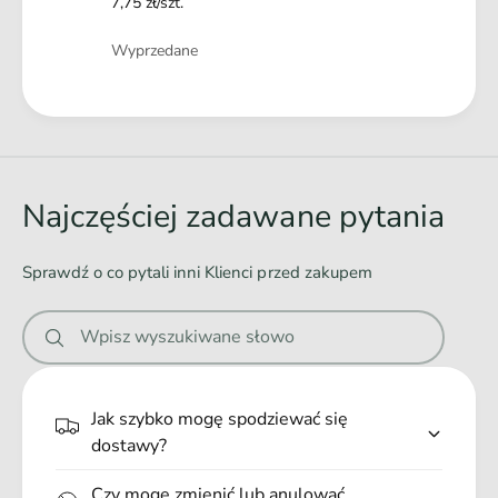
7,75 zł/szt.
Ilość
Wyprzedane
Wskazania do stosowania karmy:
Dieta eliminacyjna.
Ł
Alergia pokarmowa z objawami dermatologicznymi i/ lub
a
żołądkowo-jelitowymi.
d
Nietolerancja pokarmowa. Choroba zapalna jelit.
o
Najczęściej zadawane pytania
Zewnątrzwydzielnicza niewydolność trzustki.
w
Przewlekła biegunka. Przerost flory bakteryjnej jelit.
a
Sprawdź o co pytali inni Klienci przed zakupem
n
i
Przeciwwskazania:
Wpisz wyszukiwane słowo
e
Zapalenie trzustki lub przebyte zapalenie trzustki.
.
Hiperlipidemia.
.
Jak szybko mogę spodziewać się
.
dostawy?
Czy mogę zmienić lub anulować