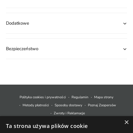
Dodatkowe
Bezpieczeństwo
M
e
t
Polityka cookies i prywatności
Regulamin
Mapa strony
o
Metody płatności
Sposoby dostawy
Poznaj Zoopersów
d
Zwroty i Reklamacje
y
×
Ta strona używa plików cookie
p
© 2026,
Zoopers.pl
.
Technologia Shopify