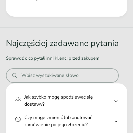
w
h
P
ł
c
Ł
o
h
a
m
ł
i
d
o
K
m
o
Najczęściej zadawane pytania
l
i
w
e
K
s
a
l
Sprawdź o co pytali inni Klienci przed zakupem
z
n
e
c
s
i
z
Wpisz wyszukiwane słowo
z
e
o
c
m
.
z
5
o
.
Jak szybko mogę spodziewać się
0
m
.
c
dostawy?
5
m
0
Czy mogę zmienić lub anulować
c
zamówienie po jego złożeniu?
m