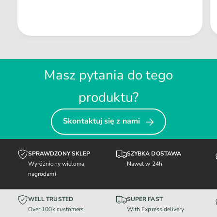
Masz pytania do tego
produktu?
Skontaktuj się z nami
SPRAWDZONY SKLEP
SZYBKA DOSTAWA
Wyróżniony wieloma
Nawet w 24h
nagrodami
WELL TRUSTED
SUPER FAST
Over 100k customers
With Express delivery