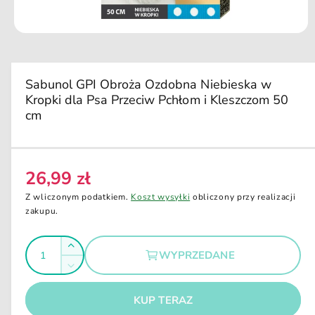
u
k
ci
O
e
t
w
ó
r
Sabunol GPI Obroża Ozdobna Niebieska w
z
Kropki dla Psa Przeciw Pchłom i Kleszczom 50
m
u
cm
l
t
i
m
e
26,99 zł
d
C
i
e
a
Z wliczonym podatkiem.
Koszt wysyłki
obliczony przy realizacji
1
n
zakupu.
w
a
o
k
I
r
n
Z
WYPRZEDANE
i
e
l
w
e
Z
g
i
m
o
m
o
ę
u
KUP TERAZ
ś
n
d
k
l
a